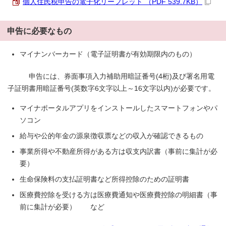
個人住民税申告の電子化リーフレット （PDF 539.7KB）
申告に必要なもの
マイナンバーカード（電子証明書が有効期限内のもの）
申告には、券面事項入力補助用暗証番号(4桁)及び署名用電
子証明書用暗証番号(英数字6文字以上～16文字以内)が必要です。
マイナポータルアプリをインストールしたスマートフォンやパ
ソコン
給与や公的年金の源泉徴収票などの収入が確認できるもの
事業所得や不動産所得がある方は収支内訳書（事前に集計が必
要）
生命保険料の支払証明書など所得控除のための証明書
医療費控除を受ける方は医療費通知や医療費控除の明細書（事
前に集計が必要） など