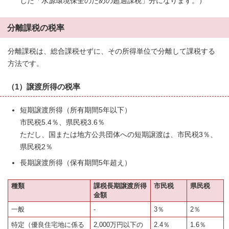
した「水源環境保全のための超過課税」分になります。）
分離課税の税率
分離課税は、総合課税せずに、その所得単位で分離して課税する
方法です。
（1）譲渡所得の税率
短期譲渡所得（所有期間5年以下）
市民税5.4％、県民税3.6％
ただし、国または地方公共団体への短期譲渡は、市民税3％、
県民税2％
長期譲渡所得（保有期間5年超え）
種類
課税長期譲渡所得
市民税
県民税
金額
一般
-
3％
2％
特定（優良住宅地に係る
2,000万円以下の
2.4％
1.6％