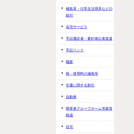
補装具・日常生活用具などの
給付
在宅サービス
手話通訳者・要約筆記者派遣
手話リンク
職業
税・使用料の減免等
交通に関する割引
自動車
障害者グループホーム等家賃
助成
住宅