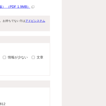
（PDF 1.9MB）
です。お持ちでない方は
アドビシステム
。
情報が少ない
文章
812