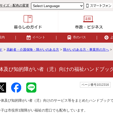
サイズ・配色の変更
案内
イベント
市のバス
ド
>
高齢者・介護保険・障がいのある方
>
障がいのある方・事業所の方へ
>
体及び知的障がい者（児）向けの福祉ハンドブッ
ページ番号1012316
身体及び知的障がい者（児）向けのサービス等をまとめたハンドブック
冊子は市役所1階障がい福祉の窓口でも配布しています。