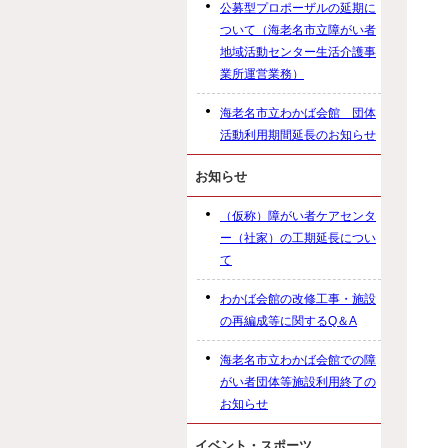
公募型プロポーザルの延期に
ついて（海老名市立障がい者
地域活動センター生活介護事
業所運営業務）
海老名市立わかば会館 団体
活動利用期間延長のお知らせ
お知らせ
（仮称）障がい者ケアセンタ
ー（社家）の工期延長につい
て
わかば会館の改修工事・施設
の再編成等に関するQ＆A
海老名市立わかば会館での障
がい者団体等施設利用終了の
お知らせ
イベント・スポーツ