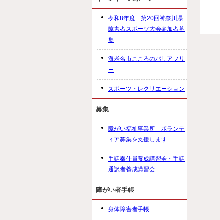
令和8年度 第20回神奈川県
障害者スポーツ大会参加者募
集
海老名市こころのバリアフリ
ー
スポーツ・レクリエーション
募集
障がい福祉事業所 ボランテ
ィア募集を支援します
手話奉仕員養成講習会・手話
通訳者養成講習会
障がい者手帳
身体障害者手帳