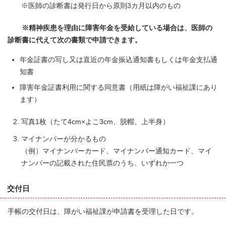
※医師の診断書は発行日から原則3カ月以内のもの
※精神疾患を理由に障害年金を受給している場合は、医師の
診断書に代えて次の書類で申請できます。
年金証書の写し又は直近の年金振込通知書もしくは年金支払通
知書
障害年金証書利用に関する同意書（用紙は障がい福祉課にあり
ます）
写真1枚（たて4cm×よこ3cm、脱帽、上半身）
マイナンバーが分かるもの
（例）マイナンバーカード、マイナンバー通知カード、マイ
ナンバーの記載された住民票のうち、いずれか一つ
交付日
手帳の交付日は、障がい福祉課が申請書を受理した日です。