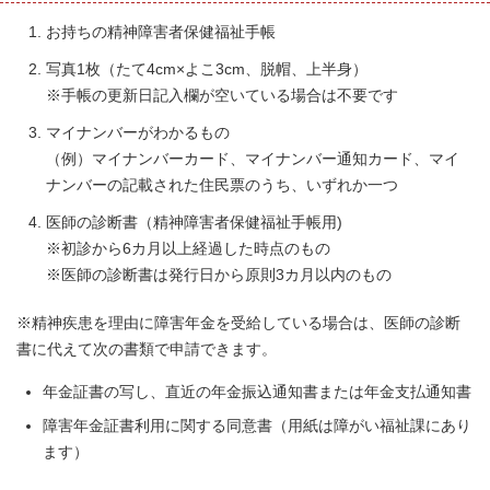
お持ちの精神障害者保健福祉手帳
写真1枚（たて4cm×よこ3cm、脱帽、上半身）
※手帳の更新日記入欄が空いている場合は不要です
マイナンバーがわかるもの
（例）マイナンバーカード、マイナンバー通知カード、マイ
ナンバーの記載された住民票のうち、いずれか一つ
医師の診断書（精神障害者保健福祉手帳用)
※初診から6カ月以上経過した時点のもの
※医師の診断書は発行日から原則3カ月以内のもの
※精神疾患を理由に障害年金を受給している場合は、医師の診断
書に代えて次の書類で申請できます。
年金証書の写し、直近の年金振込通知書または年金支払通知書
障害年金証書利用に関する同意書（用紙は障がい福祉課にあり
ます）