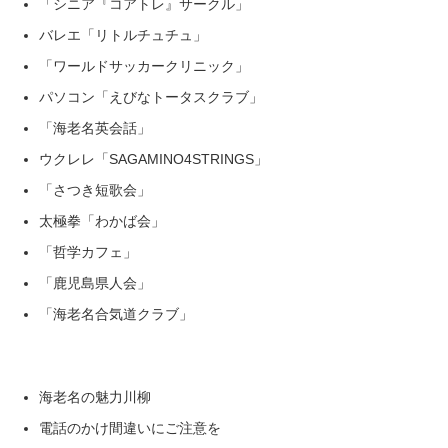
「シニア『コアトレ』サークル」
バレエ「リトルチュチュ」
「ワールドサッカークリニック」
パソコン「えびなトータスクラブ」
「海老名英会話」
ウクレレ「SAGAMINO4STRINGS」
「さつき短歌会」
太極拳「わかば会」
「哲学カフェ」
「鹿児島県人会」
「海老名合気道クラブ」
海老名の魅力川柳
電話のかけ間違いにご注意を