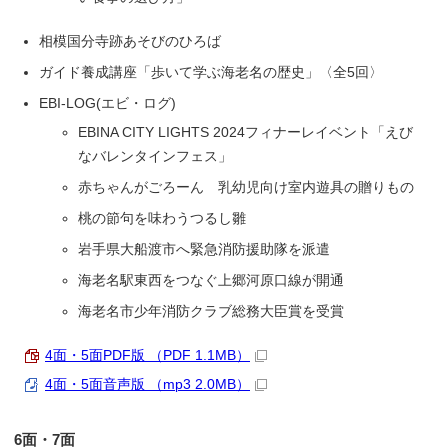
相模国分寺跡あそびのひろば
ガイド養成講座「歩いて学ぶ海老名の歴史」〈全5回〉
EBI-LOG(エビ・ログ)
EBINA CITY LIGHTS 2024フィナーレイベント「えび
なバレンタインフェス」
赤ちゃんがごろーん 乳幼児向け室内遊具の贈りもの
桃の節句を味わうつるし雛
岩手県大船渡市へ緊急消防援助隊を派遣
海老名駅東西をつなぐ上郷河原口線が開通
海老名市少年消防クラブ総務大臣賞を受賞
4面・5面PDF版 （PDF 1.1MB）
4面・5面音声版 （mp3 2.0MB）
6面・7面