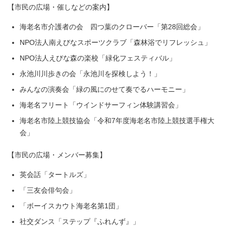
【市民の広場・催しなどの案内】
海老名市介護者の会 四つ葉のクローバー「第28回総会」
NPO法人南えびなスポーツクラブ「森林浴でリフレッシュ」
NPO法人えびな森の楽校「緑化フェスティバル」
永池川川歩きの会「永池川を探検しよう！」
みんなの演奏会「緑の風にのせて奏でるハーモニー」
海老名フリート「ウインドサーフィン体験講習会」
海老名市陸上競技協会「令和7年度海老名市陸上競技選手権大
会」
【市民の広場・メンバー募集】
英会話「タートルズ」
「三友会俳句会」
「ボーイスカウト海老名第1団」
社交ダンス「ステップ『ふれんず』」