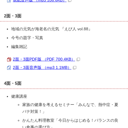
表紙音声版 （mp3 336.6KB）
2面・3面
地域の元気が海老名の元気 『えび人 vol.88』
今号の題字・写真
編集雑記
2面・3面PDF版 （PDF 700.4KB）
2面・3面音声版 （mp3 1.1MB）
4面・5面
健康講座
家族の健康を考えるセミナー「みんなで、熱中症・夏
バテ対策！」
かんたん料理教室「今日からはじめる！バランスの良
い食事の選び方」