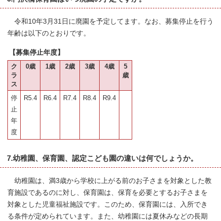
令和10年3月31日に廃園を予定してます。なお、募集停止を行う
年齢は以下のとおりです。
【募集停止年度】
ク
0歳
1歳
2歳
3歳
4歳
5
ラ
歳
ス
停
R5.4
R6.4
R7.4
R8.4
R9.4
止
年
度
7.幼稚園、保育園、認定こども園の違いは何でしょうか。
幼稚園は、満3歳から学校に上がる前のお子さまを対象とした教
育施設であるのに対し、保育園は、保育を必要とするお子さまを
対象とした児童福祉施設です。このため、保育園には、入所でき
る条件が定められています。また、幼稚園には夏休みなどの長期