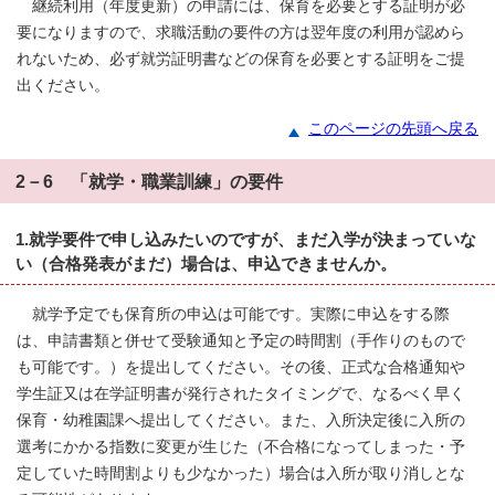
継続利用（年度更新）の申請には、保育を必要とする証明が必
要になりますので、求職活動の要件の方は翌年度の利用が認めら
れないため、必ず就労証明書などの保育を必要とする証明をご提
出ください。
このページの先頭へ戻る
2－6 「就学・職業訓練」の要件
1.就学要件で申し込みたいのですが、まだ入学が決まっていな
い（合格発表がまだ）場合は、申込できませんか。
就学予定でも保育所の申込は可能です。実際に申込をする際
は、申請書類と併せて受験通知と予定の時間割（手作りのもので
も可能です。）を提出してください。その後、正式な合格通知や
学生証又は在学証明書が発行されたタイミングで、なるべく早く
保育・幼稚園課へ提出してください。また、入所決定後に入所の
選考にかかる指数に変更が生じた（不合格になってしまった・予
定していた時間割よりも少なかった）場合は入所が取り消しとな