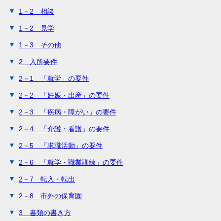
1－2 相談
1－2 見学
1－3 その他
2 入所要件
2－1 「就労」の要件
2－2 「妊娠・出産」の要件
2－3 「疾病・障がい」の要件
2－4 「介護・看護」の要件
2－5 「求職活動」の要件
2－6 「就学・職業訓練」の要件
2－7 転入・転出
2－8 市外の保育園
3 書類の書き方