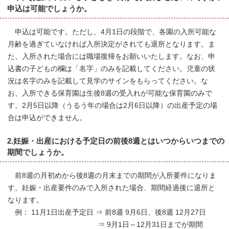
申込は可能でしょうか。
申込は可能です。ただし、4月1日の段階で、各園の入所可能な
月齢を過ぎていなければ入所決定がされても退所となります。ま
た、入所された場合には職場復帰をお願いいたします。なお、申
込書の子どもの欄は「名字」のみを記載してください。児童の状
況は名字のみを記載して見学のサインをもらってください。な
お、入所できる保育園は生後8週の受入れが可能な保育園のみで
す。2月5日以降（うるう年の場合は2月6日以降）の出産予定の場
合は申込ができません。
2.妊娠・出産における予定日の前後8週とはいつからいつまでの
期間でしょうか。
前8週の月初めから後8週の月末までの期間が入所要件になりま
す。妊娠・出産要件のみで入所された場合、期間経過後に退所と
なります。
例： 11月1日出産予定日 ⇒ 前8週 9月6日、後8週 12月27日
⇒ 9月1日～12月31日までが期間