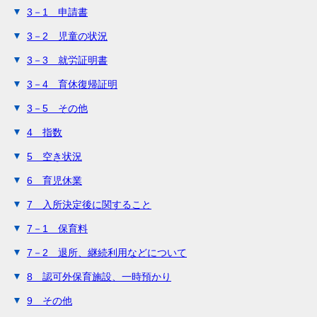
3－1 申請書
3－2 児童の状況
3－3 就労証明書
3－4 育休復帰証明
3－5 その他
4 指数
5 空き状況
6 育児休業
7 入所決定後に関すること
7－1 保育料
7－2 退所、継続利用などについて
8 認可外保育施設、一時預かり
9 その他