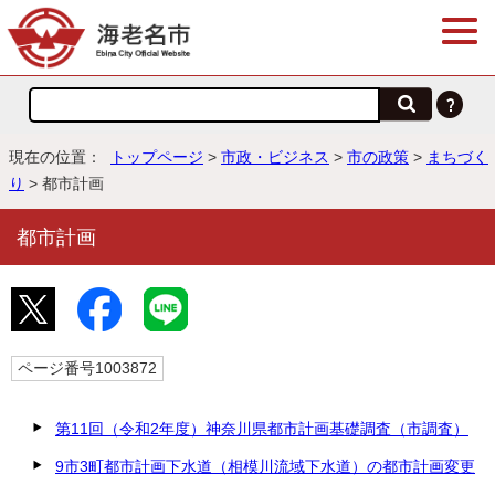
現在の位置：
トップページ
>
市政・ビジネス
>
市の政策
>
まちづく
り
> 都市計画
都市計画
ページ番号1003872
第11回（令和2年度）神奈川県都市計画基礎調査（市調査）
9市3町都市計画下水道（相模川流域下水道）の都市計画変更