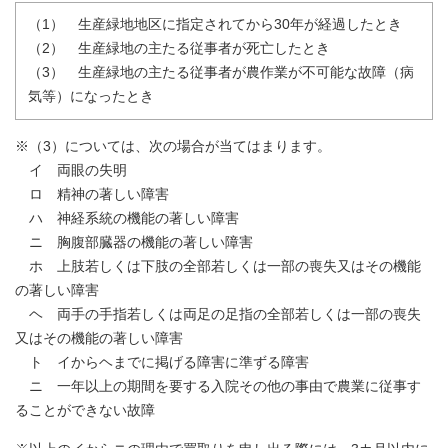
（1） 生産緑地地区に指定されてから30年が経過したとき
（2） 生産緑地の主たる従事者が死亡したとき
（3） 生産緑地の主たる従事者が農作業が不可能な故障（病
気等）になったとき
※（3）については、次の場合が当てはまります。
イ 両眼の失明
ロ 精神の著しい障害
ハ 神経系統の機能の著しい障害
ニ 胸腹部臓器の機能の著しい障害
ホ 上肢若しくは下肢の全部若しくは一部の喪失又はその機能
の著しい障害
ヘ 両手の手指若しくは両足の足指の全部若しくは一部の喪失
又はその機能の著しい障害
ト イからヘまでに掲げる障害に準ずる障害
ニ 一年以上の期間を要する入院その他の事由で農業に従事す
ることができない故障