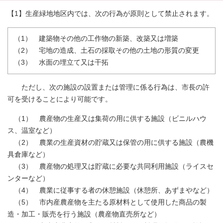
【1】生産緑地地区内では、次の行為が原則として禁止されます。
（1） 建築物その他の工作物の新築、改築又は増築
（2） 宅地の造成、土石の採取その他の土地の形質の変更
（3） 水面の埋立て又は干拓
ただし、次の施設の設置または管理に係る行為は、市長の許
可を受けることにより可能です。
（1） 農産物の生産又は集荷の用に供する施設（ビニルハウ
ス、温室など）
（2） 農業の生産資材の貯蔵又は保管の用に供する施設（農機
具倉庫など）
（3） 農産物の処理又は貯蔵に必要な共同利用施設（ライスセ
ンターなど）
（4） 農業に従事する者の休憩施設（休憩所、あずまやなど）
（5） 市内産農産物を主たる原材料として使用した商品の製
造・加工・販売を行う施設（農産物直売所など）