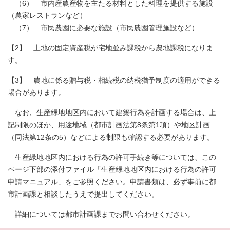
（6） 市内産農産物を主たる材料とした料理を提供する施設
（農家レストランなど）
（7） 市民農園に必要な施設（市民農園管理施設など）
【2】 土地の固定資産税が宅地並み課税から農地課税になりま
す。
【3】 農地に係る贈与税・相続税の納税猶予制度の適用ができる
場合があります。
なお、生産緑地地区内において建築行為を計画する場合は、上
記制限のほか、用途地域（都市計画法第8条第1項）や地区計画
（同法第12条の5）などによる制限も確認する必要があります。
生産緑地地区内における行為の許可手続き等については、この
ページ下部の添付ファイル「生産緑地地区内における行為の許可
申請マニュアル」をご参照ください。申請書類は、必ず事前に都
市計画課と相談したうえで提出してください。
詳細については都市計画課までお問い合わせください。