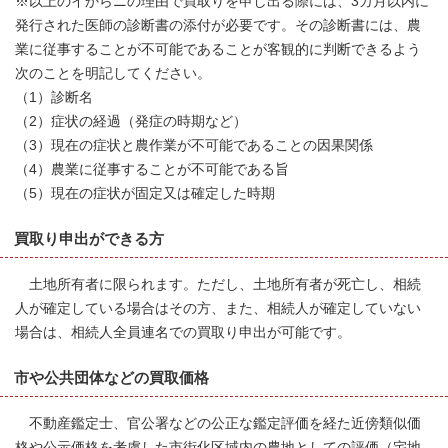
※以上のイからニの理由で買取りを申し出る際には、3カ月以内に
発行された医師の診断書の添付が必要です。その診断書には、農
業に従事することが不可能であることが客観的に判断できるよう
次のことを明記してください。
（1）診断名
（2）症状の経過（発症の時期など）
（3）現在の症状と農作業が不可能であることの因果関係
（4）農業に従事することが不可能である旨
（5）現在の症状が固定又は確定した時期
買取り申出ができる方
土地所有者に限られます。ただし、土地所有者が死亡し、相続
人が確定している場合はその方、また、相続人が確定していない
場合は、相続人全員連名での買取り申出が可能です。
市や公共団体などの買取価格
不動産鑑定士、官公署などの公正な鑑定評価を経た近傍類似価
格や公示価格を考慮した市街化区域内の農地としての評価（宅地