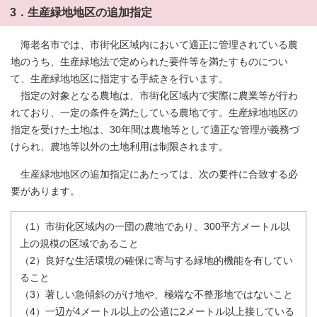
3．生産緑地地区の追加指定
海老名市では、市街化区域内において適正に管理されている農
地のうち、生産緑地法で定められた要件等を満たすものについ
て、生産緑地地区に指定する手続きを行います。
指定の対象となる農地は、市街化区域内で実際に農業等が行わ
れており、一定の条件を満たしている農地です。生産緑地地区の
指定を受けた土地は、30年間は農地等として適正な管理が義務づ
けられ、農地等以外の土地利用は制限されます。
生産緑地地区の追加指定にあたっては、次の要件に合致する必
要があります。
（1）市街化区域内の一団の農地であり、300平方メートル以
上の規模の区域であること
（2）良好な生活環境の確保に寄与する緑地的機能を有してい
ること
（3）著しい急傾斜のがけ地や、極端な不整形地ではないこと
（4）一辺が4メートル以上の公道に2メートル以上接している