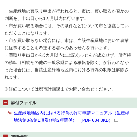
・生産緑地の買取り申出が行われると、市は、買い取るか否かの
判断を、申出日から1カ月以内に行います。
・市が買い取る場合には、その条件などについて市と協議してい
ただくことになります。
・市が買い取らない場合には、市は、当該生産緑地において農業
に従事することを希望する者へのあっせんを行います。
・買取り申出日から3カ月以内に上記あっせんが成立せず、所有権
の移転（相続その他の一般承継による移転を除く）が行われなか
った場合には、当該生産緑地地区内における行為の制限は解除さ
れます。
※詳細については都市計画課までお問い合わせください。
添付ファイル
生産緑地地区内における行為の許可申請マニュアル（生産緑
地法第8条第1項及び第2項関係） （PDF 684.0KB）