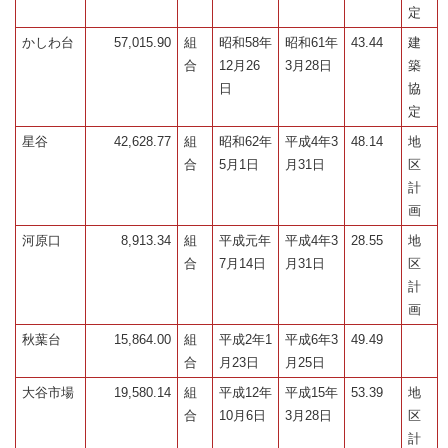
定
かしわ台
57,015.90
組
昭和58年
昭和61年
43.44
建
合
12月26
3月28日
築
日
協
定
星谷
42,628.77
組
昭和62年
平成4年3
48.14
地
合
5月1日
月31日
区
計
画
河原口
8,913.34
組
平成元年
平成4年3
28.55
地
合
7月14日
月31日
区
計
画
秋葉台
15,864.00
組
平成2年1
平成6年3
49.49
合
月23日
月25日
大谷市場
19,580.14
組
平成12年
平成15年
53.39
地
合
10月6日
3月28日
区
計