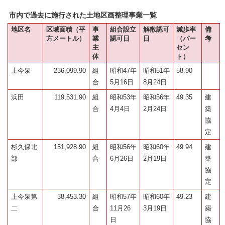
市内で過去に施行された土地区画整理事業一覧
地区名
区域面積（平
事
組合設立
解散認可
減歩率
備
方メートル）
業
認可日
日
（パー
考
主
セン
体
ト）
上今泉
236,099.90
組
昭和47年
昭和51年
58.90
合
5月16日
8月24日
浜田
119,531.90
組
昭和53年
昭和56年
49.35
建
合
4月4日
2月24日
築
協
定
杉久保北
151,928.90
組
昭和56年
昭和60年
49.94
建
部
合
6月26日
2月19日
築
協
定
上今泉第
38,453.30
組
昭和57年
昭和60年
49.23
建
二
合
11月26
3月19日
築
日
協