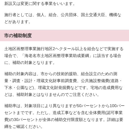
新設又は変更に関する事業をいいます。
施行者としては、個人、組合、公共団体、国土交通大臣、機構な
どがあります。
市の補助制度
土地区画整理事業施行地区2ヘクタール以上を組合などで実施する
場合で、「海老名市土地区画整理事業助成要綱」に該当する場合
に、補助の対象となります。
補助の対象内容は、市からの技術的援助、組合設立のための測
量・調査・設計・埋蔵文化財事前調査費、公共施設整備費(道路・
下水・公園など)、埋蔵文化財発掘費などです。宅地の造成費用な
どは、補助対象とはなりませんのでご注意ください。
補助率は、対象項目により異なりますが50パーセントから100パー
セントまでです。ただし、造成工事などを含む全体費用(認可事業
費)の30パーセントが全体の補助交付限度額となります。詳細は要
綱をご確認ください。