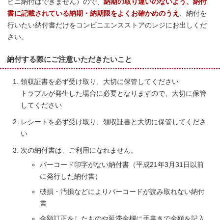
ビニ納付はできません）ので、
納期の取り違いのないよう、納付
書に記載されている納期・納期限をよくお確かめのうえ
、納付を
行いたい納付書だけをコンビニエンスストアのレジにお出しくだ
さい。
納付する際にご注意いただきたいこと
領収証書を必ず受け取り、大切に保管してください
トラブルが発生した場合に必要となりますので、大切に保管
してください
レシートを必ず受け取り、領収証書と大切に保管してくださ
い
次の納付書は、ご利用になれません。
バーコード印字がない納付書（平成21年3月31日以前
に発行した納付書）
破損・汚損などによりバーコードが読み取れない納付
書
金額訂正をしたものや延滞金欄に手書きで金額を記入