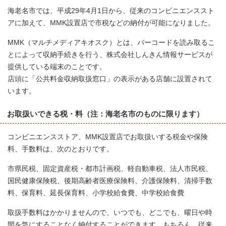
海老名市では、平成29年4月1日から、従来のコンビニエンススト
アに加えて、MMK設置店で市税などの納付が可能になりました。
MMK（マルチメディアキオスク）とは、バーコードを読み取るこ
とによって収納手続きを行う、株式会社しんきん情報サービスが
提供している端末のことです。
店頭に「公共料金収納取扱窓口」の表示がある店舗に設置されて
います。
お取扱いできる税・料（注：海老名市のものに限ります）
コンビニエンスストア、MMK設置店でお取扱いする税金や保険
料、手数料は、次のとおりです。
市県民税、固定資産税・都市計画税、軽自動車税、法人市民税、
国民健康保険税、後期高齢者医療保険料、介護保険料、清掃手数
料、保育料、延長保育料、小学校給食費、中学校給食費
取扱手数料はかかりませんので、いつでも、どこでも、曜日や時
間を気にすることなく納付することができます。もちろん、従来