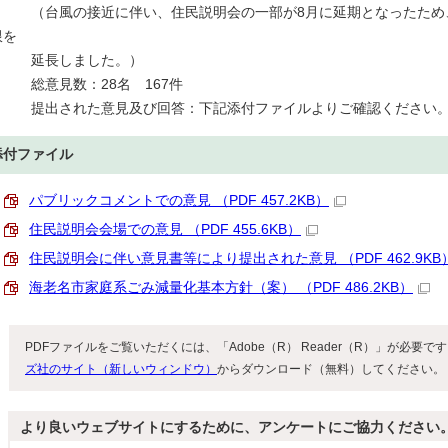
（台風の接近に伴い、住民説明会の一部が8月に延期となったため、
限を
延長しました。）
総意見数：28名 167件
提出された意見及び回答：下記添付ファイルよりご確認ください
添付ファイル
パブリックコメントでの意見 （PDF 457.2KB）
住民説明会会場での意見 （PDF 455.6KB）
住民説明会に伴い意見書等により提出された意見 （PDF 462.9KB
海老名市家庭系ごみ減量化基本方針（案） （PDF 486.2KB）
PDFファイルをご覧いただくには、「Adobe（R） Reader（R）」が必要
ズ社のサイト（新しいウィンドウ）
からダウンロード（無料）してください。
より良いウェブサイトにするために、アンケートにご協力ください