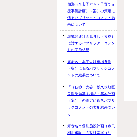
期海老名市子ども・子育て支
援事業計画）（案）の策定に
係るパブリック・コメント結
果について
環境関連計画見直し（素案）
に対するパブリック・コメン
トの実施結果
海老名市本庁舎駐車場条例
（案）に係るパブリックコメ
ントの結果について
「（仮称）大谷・杉久保地区
公園整備基本構想・基本計画
（案）」の策定に係るパブリ
ックコメントの実施結果つい
て
海老名市個別施設計画（市民
利用施設）の改訂素案（計