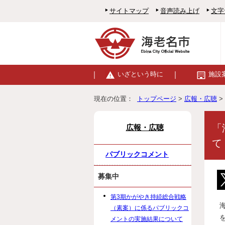
サイトマップ
音声読み上げ
文字
いざという時に
施設
現在の位置：
トップページ
>
広報・広聴
>
「
広報・広聴
て
パブリックコメント
募集中
第3期かがやき持続総合戦略
（素案）に係るパブリックコ
メントの実施結果について