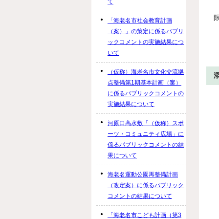
て
「海老名市社会教育計画
（案）」の策定に係るパブリ
ックコメントの実施結果につ
いて
（仮称）海老名市文化交流拠
点整備第1期基本計画（案）
に係るパブリックコメントの
実施結果について
河原口高水敷「（仮称）スポ
ーツ・コミュニティ広場」に
係るパブリックコメントの結
果について
海老名運動公園再整備計画
（改定案）に係るパブリック
コメントの結果について
「海老名市こども計画（第3