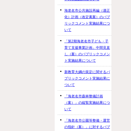
海老名市公共施設再編（適正
化）計画（改定素案）のパブ
リックコメント実施結果につ
いて
「第2期海老名市子ども・子
育て支援事業計画」中間見直
し（案）のパブリックコメン
ト実施結果について
新教育大綱の策定に関するパ
ブリックコメント実施結果に
ついて
「海老名市森林整備計画
（案）」の縦覧実施結果につ
いて
「海老名市公園等整備・運営
の指針（案）」に対するパブ