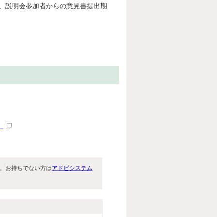
説明会参加者からの意見書提出期
。
）
です。お持ちでない方は
アドビシステム
。