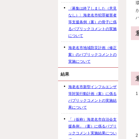
〈募集は終了しました（意見
なし）〉海老名市犯罪被害者
等支援条例（案）の骨子に係
るパブリックコメントの実施
について
海老名市地域防災計画（修正
案）のパブリックコメントの
実施について
結果
海老名市新型インフルエンザ
等対策行動計画（案）に係る
パブリックコメントの実施結
果について
「（仮称）海老名市自治会支
援条例」（案）に係るパブリ
ックコメント実施結果につい