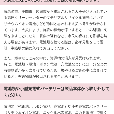
海老名市、座間市、綾瀬市から排出されるごみを受け入れしてい
る高座クリーンセンターのマテリアルリサイクル施設において、
リチウムイオン電池などが原因と思われる火災の発生が報告され
ています。火災により、施設の稼働が停止すると、ごみ処理に支
障を来すことになり、収集の遅れなど、市民の皆様にも影響を与
える場合があります。電池類を捨てる際は、必ず分別をして透
明・半透明の袋に入れてお出しください。
また、燃やせるごみの中に、資源物の混入が見受けられます。
特に、電池類（電池・ボタン電池・充電池など）には、鉛などの
有害物質が多く含まれているため、燃やせるごみの中に含まれて
いると、有害物質が検出される場合があります。
電池類や小型充電式バッテリーは製品本体から取り外して
ください。
電池類（乾電池、ボタン電池、充電池）や小型充電式バッテリー
（リチウムイオン電池、ニッケル水素電池、ニカド電池）で動く