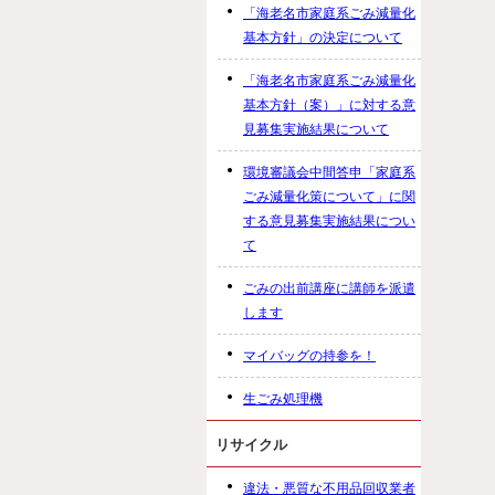
「海老名市家庭系ごみ減量化
基本方針」の決定について
「海老名市家庭系ごみ減量化
基本方針（案）」に対する意
見募集実施結果について
環境審議会中間答申「家庭系
ごみ減量化策について」に関
する意見募集実施結果につい
て
ごみの出前講座に講師を派遣
します
マイバッグの持参を！
生ごみ処理機
リサイクル
違法・悪質な不用品回収業者