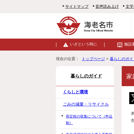
サイトマップ
音声読み上げ
文字
いざという時に
施設
現在の位置：
トップページ
>
暮らしのガイ
家
暮らしのガイド
くらしと環境
ごみの減量・リサイクル
剪定枝の収集について（申込
制）