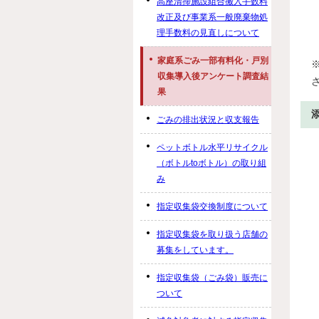
高座清掃施設組合搬入手数料
改正及び事業系一般廃棄物処
理手数料の見直しについて
家庭系ごみ一部有料化・戸別
収集導入後アンケート調査結
果
ごみの排出状況と収支報告
ペットボトル水平リサイクル
（ボトルtoボトル）の取り組
み
指定収集袋交換制度について
指定収集袋を取り扱う店舗の
募集をしています。
指定収集袋（ごみ袋）販売に
ついて