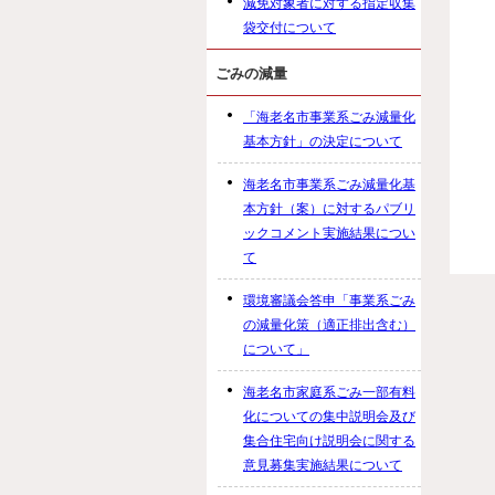
減免対象者に対する指定収集
袋交付について
ごみの減量
「海老名市事業系ごみ減量化
基本方針」の決定について
海老名市事業系ごみ減量化基
本方針（案）に対するパブリ
ックコメント実施結果につい
て
環境審議会答申「事業系ごみ
の減量化策（適正排出含む）
について」
海老名市家庭系ごみ一部有料
化についての集中説明会及び
集合住宅向け説明会に関する
意見募集実施結果について