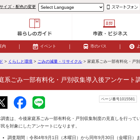
サイズ・配色の変更
案内
イベント
市のバス
ド
>
くらしと環境
>
ごみの減量・リサイクル
> 家庭系ごみ一部有料化・戸
庭系ごみ一部有料化・戸別収集導入後アンケート
ページ番号1015581
本調査は、今後家庭系ごみ一部有料化・戸別収集制度の見直しを行って
市民を対象にしたアンケートになります。
調査期間：令和4年9月1日（木曜日）から同年9月30日（金曜日）