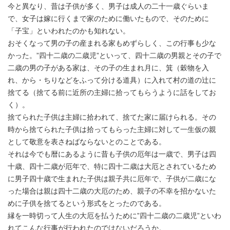
今と異なり、昔は子供が多く、男子は成人の二十一歳ぐらいま
で、女子は嫁に行くまで家のために働いたもので、そのために
「子宝」といわれたのかも知れない。
おそくなって男の子の産まれる家もめずらしく、この行事も少な
かった。”四十二歳の二歳児”といって、四十二歳の男親とその子で
二歳の男の子がある家は、その子の生まれ月に、箕（穀物を入
れ、から・ちりなどをふって分ける道具）に入れて村の道の辻に
捨てる（捨てる前に近所の主婦に拾ってもらうように話をしてお
く）。
捨てられた子供は主婦に拾われて、捨てた家に届けられる。その
時から捨てられた子供は拾ってもらった主婦に対して一生仮の親
として敬意を表さねばならないとのことである。
それは今でも暦にあるように昔も子供の厄年は一歳で、男子は四
十歳、四十二歳が厄年で、特に四十二歳は大厄とされているため
に男子四十歳で生まれた子供は親子共に厄年で、子供が二歳にな
った場合は親は四十二歳の大厄のため、親子の不幸を招かないた
めに子供を捨てるという形式をとったのである。
縁を一時切って人生の大厄を払うために”四十二歳の二歳児”といわ
れてこんな行事が行われたのではないだろうか。