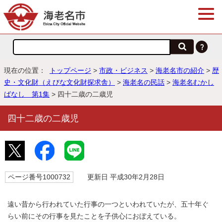
現在の位置：
トップページ
>
市政・ビジネス
>
海老名市の紹介
>
歴
史・文化財（えびな文化財探求舎）
>
海老名の民話
>
海老名むかし
ばなし 第1集
> 四十二歳の二歳児
四十二歳の二歳児
ページ番号1000732
更新日 平成30年2月28日
遠い昔から行われていた行事の一つといわれていたが、五十年ぐ
らい前にその行事を見たことを子供心におぼえている。