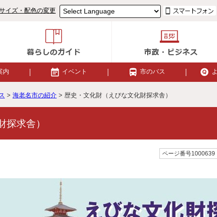
サイズ・配色の変更
案内
イベント
市のバス
ス
>
海老名市の紹介
> 歴史・文化財（えびな文化財探求舎）
財探求舎）
ページ番号1000639