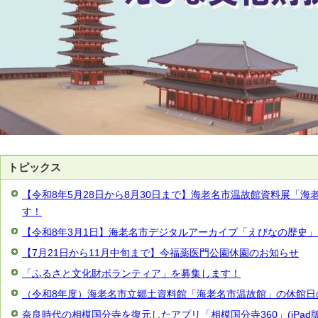
トピックス
【令和8年5月28日から8月30日まで】海老名市温故館資料展「
す！
【令和8年3月1日】海老名市デジタルアーカイブ「えびなの歴史
【7月21日から11月中旬まで】今福薬医門公園休園のお知らせ
「ふるさと文化財ボランティア」を募集します！
（令和8年度）海老名市立郷土資料館「海老名市温故館」の休館日
奈良時代の相模国分寺を復元したアプリ「相模国分寺360」(iPad