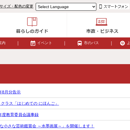
サイズ・配色の変更
案内
イベント
市のバス
年8月分告示
 クラス「はじめての にほんご」
年度教育委員会議事録
な小さな芸術鑑賞会 ～水墨画展～」を開催します！