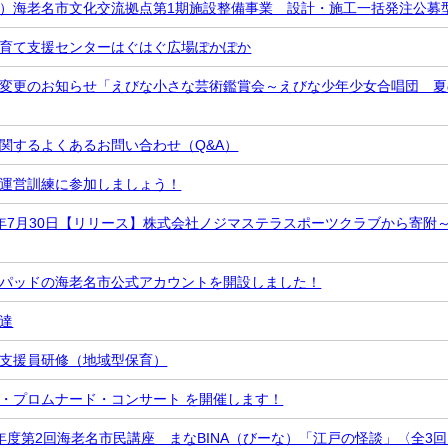
）海老名市文化交流拠点第1期施設整備事業 設計・施工一括発注公募
育て支援センターはぐはぐ広場ぽかぽか
変更のお知らせ「えびな小さな芸術鑑賞会～えびな少年少女合唱団 夏
関するよくあるお問い合わせ（Q&A）
運営訓練に参加しましょう！
年7月30日【リリース】株式会社ノジマステラスポーツクラブから寄附
パッドの海老名市公式アカウントを開設しました！
達
支援員研修（地域型保育）
・プロムナード・コンサート を開催します！
年度第2回海老名市民講座 まなBINA（びーな）「江戸の怪談」〈全3