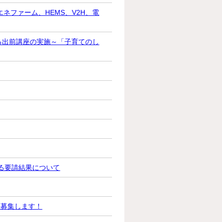
ネファーム、HEMS、V2H、電
する出前講座の実施～「子育てのし
る要請結果について
を募集します！