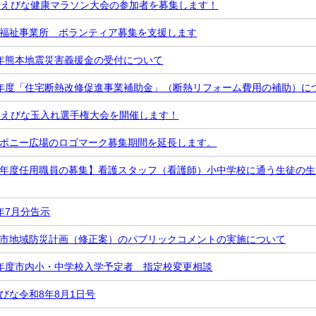
回えびな健康マラソン大会の参加者を募集します！
福祉事業所 ボランティア募集を支援します
年熊本地震災害義援金の受付について
年度「住宅断熱改修促進事業補助金」（断熱リフォーム費用の補助）に
回えびな玉入れ選手権大会を開催します！
ポニー広場のロゴマーク募集期間を延長します。
年度任用職員の募集】看護スタッフ（看護師）小中学校に通う生徒の生
年7月分告示
市地域防災計画（修正案）のパブリックコメントの実施について
年度市内小・中学校入学予定者 指定校変更相談
びな令和8年8月1日号