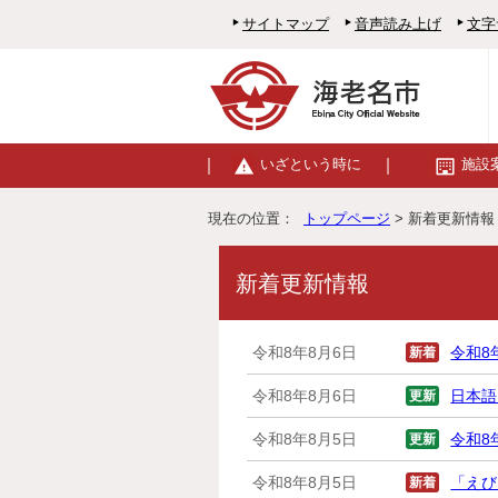
サイトマップ
音声読み上げ
文字
いざという時に
施設
現在の位置：
トップページ
> 新着更新情報
新着更新情報
令和8年8月6日
新着
令和8
令和8年8月6日
更新
日本語
令和8年8月5日
更新
令和8
令和8年8月5日
新着
「えび