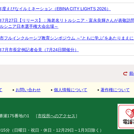
度えびなイルミネーション（EBINA CITY LIGHTS 2026）
年7月27日【リリース】：海老名リトルシニア・富永良輝さんが表敬訪
ルシニア日本選手権大会出場～
市フルインクルーシブ教育シンポジウム ～“ともに学ぶ”をあたりまえ
年7月市長定例記者会見（7月24日開催分）
前
て
お問い合わせ
個人情報について
著作権について
市勝瀬175番地の1
［
市役所へのアクセス
］
15分（日曜日・祝日・休日・12月29日～1月3日除く）