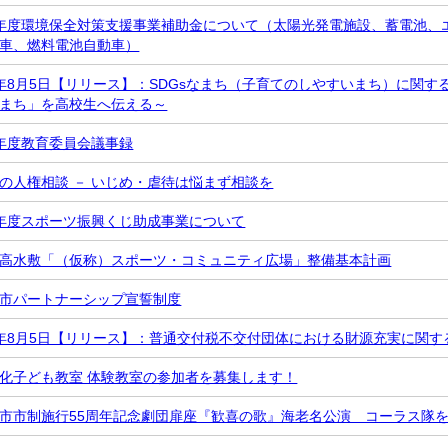
年度環境保全対策支援事業補助金について（太陽光発電施設、蓄電池、エ
車、燃料電池自動車）
年8月5日【リリース】：SDGsなまち（子育てのしやすいまち）に関
まち」を高校生へ伝える～
年度教育委員会議事録
の人権相談 － いじめ・虐待は悩まず相談を
年度スポーツ振興くじ助成事業について
高水敷「（仮称）スポーツ・コミュニティ広場」整備基本計画
市パートナーシップ宣誓制度
年8月5日【リリース】：普通交付税不交付団体における財源充実に関す
化子ども教室 体験教室の参加者を募集します！
市市制施行55周年記念劇団扉座『歓喜の歌』海老名公演 コーラス隊