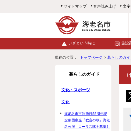
サイトマップ
音声読み上げ
文字
いざという時に
施設
現在の位置：
トップページ
>
暮らしのガイ
（
暮らしのガイド
文化・スポーツ
文化
海老名市市制施行55周年記
念劇団扉座『歓喜の歌』海老
名公演 コーラス隊を募集し