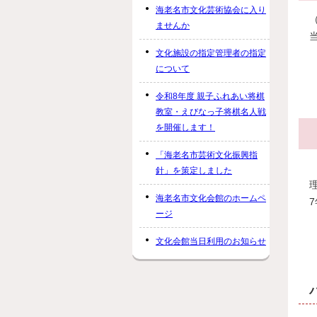
海老名市文化芸術協会に入り
ませんか
文化施設の指定管理者の指定
について
令和8年度 親子ふれあい将棋
教室・えびなっ子将棋名人戦
を開催します！
「海老名市芸術文化振興指
針」を策定しました
海老名市文化会館のホームペ
ージ
文化会館当日利用のお知らせ