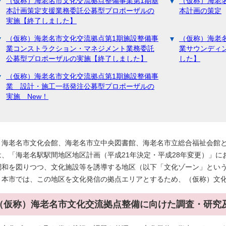
（仮称）海老名市文化交流拠点整備事業第1期基
（仮称）海老
本計画策定支援業務委託公募型プロポーザルの
本計画の策定
実施【終了しました】
（仮称）海老名市文化交流拠点第1期施設整備事
（仮称）海老
業コンストラクション・マネジメント業務委託
業サウンディ
公募型プロポーザルの実施【終了しました】
した】
（仮称）海老名市文化交流拠点第1期施設整備事
業 設計・施工一括発注公募型プロポーザルの
実施 New！
海老名市文化会館、海老名市立中央図書館、海老名市立総合福祉会館と
は、「海老名駅駅間地区地区計画（平成21年決定・平成28年変更）」
調和を図りつつ、文化施設等を誘導する地区（以下「文化ゾーン」とい
本市では、この地区を文化発信の拠点エリアとするため、（仮称）文化
（仮称）海老名市文化交流拠点整備に向けた調査・研究