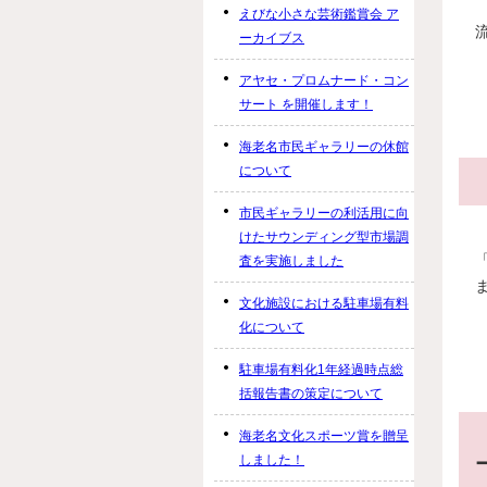
えびな小さな芸術鑑賞会 ア
ーカイブス
アヤセ・プロムナード・コン
サート を開催します！
海老名市民ギャラリーの休館
について
市民ギャラリーの利活用に向
けたサウンディング型市場調
査を実施しました
文化施設における駐車場有料
化について
駐車場有料化1年経過時点総
括報告書の策定について
海老名文化スポーツ賞を贈呈
しました！