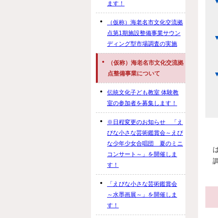
ます！
（仮称）海老名市文化交流拠
点第1期施設整備事業サウン
ディング型市場調査の実施
（仮称）海老名市文化交流拠
点整備事業について
伝統文化子ども教室 体験教
室の参加者を募集します！
※日程変更のお知らせ 「え
びな小さな芸術鑑賞会～えび
な少年少女合唱団 夏のミニ
コンサート～」を開催しま
す！
「えびな小さな芸術鑑賞会
～水墨画展～」を開催しま
す！