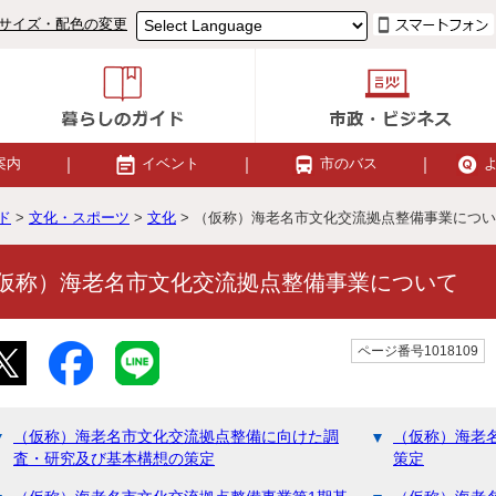
サイズ・配色の変更
案内
イベント
市のバス
ド
>
文化・スポーツ
>
文化
> （仮称）海老名市文化交流拠点整備事業につ
仮称）海老名市文化交流拠点整備事業について
ページ番号1018109
（仮称）海老名市文化交流拠点整備に向けた調
（仮称）海老
査・研究及び基本構想の策定
策定