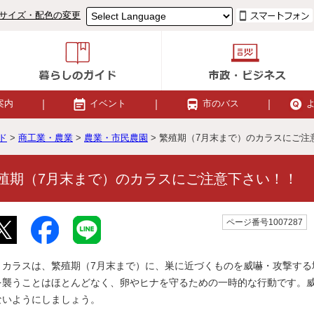
サイズ・配色の変更
案内
イベント
市のバス
ド
>
商工業・農業
>
農業・市民農園
> 繁殖期（7月末まで）のカラスにご注
殖期（7月末まで）のカラスにご注意下さい！！
ページ番号1007287
カラスは、繁殖期（7月末まで）に、巣に近づくものを威嚇・攻撃する
を襲うことはほとんどなく、卵やヒナを守るための一時的な行動です。
ないようにしましょう。