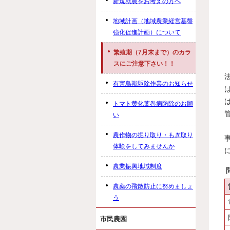
新規就農をお考えの方へ
地域計画（地域農業経営基盤
強化促進計画）について
繁殖期（7月末まで）のカラ
スにご注意下さい！！
有害鳥獣駆除作業のお知らせ
トマト黄化葉巻病防除のお願
い
農作物の掘り取り・もぎ取り
体験をしてみませんか
農業振興地域制度
農薬の飛散防止に努めましょ
う
市民農園