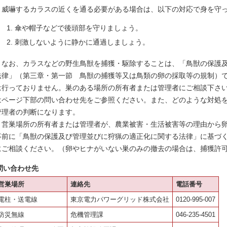
威嚇するカラスの近くを通る必要がある場合は、以下の対応で身を守
傘や帽子などで後頭部を守りましょう。
刺激しないように静かに通過しましょう。
なお、カラスなどの野生鳥獣を捕獲・駆除することは、「鳥獣の保護及
法律」（第三章・第一節 鳥獣の捕獲等又は鳥類の卵の採取等の規制）
は行っておりません。巣のある場所の所有者または管理者にご相談下さ
はページ下部の問い合わせ先をご参照ください。また、どのような対処
管理者の判断になります。
営巣場所の所有者または管理者が、農業被害・生活被害等の理由から卵
事前に「鳥獣の保護及び管理並びに狩猟の適正化に関する法律」に基づ
にご相談ください。（卵やヒナがいない巣のみの撤去の場合は、捕獲許
問い合わせ先
営巣場所
連絡先
電話番号
電柱・送電線
東京電力パワーグリッド株式会社
0120-995-007
防災無線
危機管理課
046-235-4501