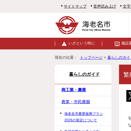
サイトマップ
音声読み上げ
文字
いざという時に
施設
現在の位置：
トップページ
>
暮らしのガイ
繁
暮らしのガイド
商工業・農業
農業・市民農園
海老名市農業振興プラン
2026の策定について