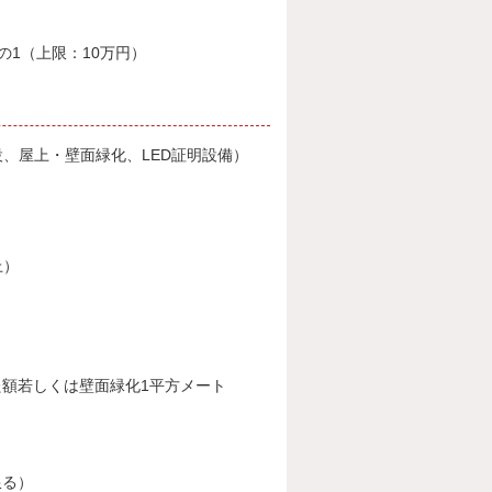
1（上限：10万円）
、屋上・壁面緑化、LED証明設備）
上）
）
た額若しくは壁面緑化1平方メート
限る）