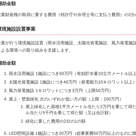
補助金額
産業財産権の取得に要する費用（特許庁や弁理士等に支払う費用）の2分の
環境施設設置事業
企業が行う環境施設設置（雨水活用施設、太陽光発電施設、風力発電施設
による環境への取り組みを支援します。
補助金額
雨水活用施設 1施設につき50万円（有効貯水量10立方メートル以
太陽光発電施設 1施設につき40万円（発電能力10キロワット以上
風力発電施設 1キロワットにつき3万円（上限50万円）
屋上・壁面緑化 次のいずれか低い方の額（上限：100万円）
屋上緑化した面積1平方メートル当たり2万円を乗じて得
ル当たり5千円を乗じて得た額（又は合計額）
緑化に要した費用の2分の1の額
LED照明設備 1施設につき20万円（総事業費50万円以上のものに