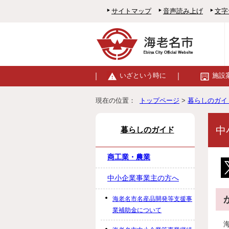
サイトマップ
音声読み上げ
文字
いざという時に
施設
現在の位置：
トップページ
>
暮らしのガイ
中
暮らしのガイド
商工業・農業
中小企業事業主の方へ
海老名市名産品開発等支援事
業補助金について