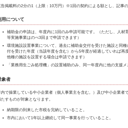
広告掲載料の2分の1（上限：10万円）※1回の契約による額とし、記事
利用について
補助金の申請は、年度内に1回のみ申請可能です。（ただし、人材育
等実施事業はのべ3回まで申請できます）
環境施設設置事業について、過去に補助金交付を受けた施設と同種
付を受けた年度（当該年度を含む）から5年度が経過していれば再
他種の施設を設置する場合は申請できます）
「業務用生ごみ処理機」の設置補助のみ、同一年度内に他の支援メ
対象者
市内で操業している中小企業者（個人事業主を含む。）及び中小企業者
満たすものが対象となります。
納期限の到来した市税を完納していること。
市内において1年以上継続して同一事業を行っていること。