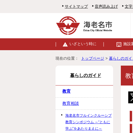
サイトマップ
音声読み上げ
文字
いざという時に
施設
現在の位置：
トップページ
>
暮らしのガイ
教
暮らしのガイド
教育
教育相談
海老名市フルインクルーシブ
教育シンポジウム ～“ともに
学ぶ”をあたりまえに～