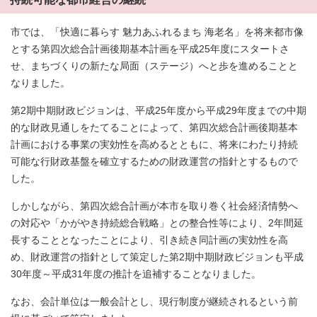
市では、「快適に暮らす 魅力あふれるまち 海老名」を将来都市像
とする第四次総合計画後期基本計画を平成25年度にスタートさ
せ、まちづくりの新たな局面（ステージ）へと歩を進めることと
なりました。
第2期中期財政ビジョンは、平成25年度から平成29年度までの中期
的な財政見通しをたてることによって、第四次総合計画後期基本
計画における事業の実効性を高めるとともに、将来にわたり持続
可能な行財政基盤を確立するための財政運営の指針とするもので
した。
しかしながら、第四次総合計画が本市を取り巻く社会経済情勢へ
の対応や「かがやき持続総合戦略」との整合性等により、2年間延
長することとなったことにより、引き続き同計画の実効性を高
め、財政運営の指針として策定した第2期中期財政ビジョンも平成
30年度～平成31年度の推計を追補することなりました。
なお、会計単位は一般会計とし、現行制度が継続されるという前