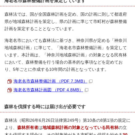
海老名市森林整備計画を策定しています
森林法では、国が全国森林計画を定め、国の計画に則して都道府
県が地域森林計画を策定し、県の計画に準じて市町村が森林整備
計画を策定することとなっています。
海老名市においても森林法に基づき、神奈川県が定める「神奈川
地域森林計画」に準じて、「海老名市森林整備計画」を策定して
います。本計画は、「神奈川地域森林計画」の対象となる民有林
において、森林整備を行う場合の基本的な事項などを定めてお
り、5年ごとに作成する10年間の計画となっています。
海老名市森林整備計画 （PDF 7.3MB）
海老名市森林計画図 （PDF 4.8MB）
森林を伐採する時には届け出が必要です
森林法（昭和26年6月26日法律第249号）第10条の8第1項の規定に
より、
森林所有者
は
地域森林計画の対象となっている民有林
の立
木を伐採する場合は、その対象地がある市町村へ伐採を始める
30