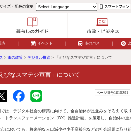
サイズ・配色の変更
案内
イベント
市のバス
ス
>
市の政策
>
デジタル推進
> 「えびなスマデジ宣言」について
えびなスマデジ宣言」について
ページ番号1015291
国では、デジタル社会の構築に向けて、全自治体が足並みをそろえて取
ル・トランスフォーメーション（DX）推進計画」を策定し、自治体の重
本市においても、将来的な人口減少や少子高齢化などの社会課題に取り