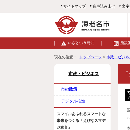
サイトマップ
音声読み上げ
文字
いざという時に
施設
現在の位置：
トップページ
>
市政・ビジネ
「
市政・ビジネス
市の政策
デジタル推進
スマイルあふれるスマートな
未来をつくる「えびなスマデ
ジ宣言」