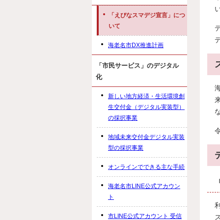
「えびなスマデジ宣言」につ
いて
海老名市DX推進計画
「市民サービス」のデジタル
化
新しい地方経済・生活環境創
生交付金（デジタル実装型）
の採択事業
地域未来交付金デジタル実装
型の採択事業
オンラインでできる主な手続
海老名市LINE公式アカウン
ト
市LINE公式アカウント 受信