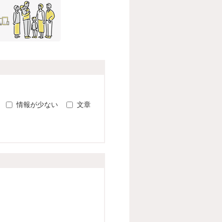
。
情報が少ない
文章