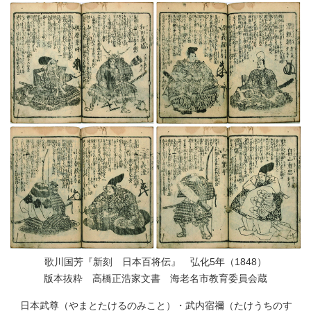
歌川国芳『新刻 日本百将伝』 弘化5年（1848）
版本抜粋 高橋正浩家文書 海老名市教育委員会蔵
日本武尊（やまとたけるのみこと）・武内宿禰（たけうちのす