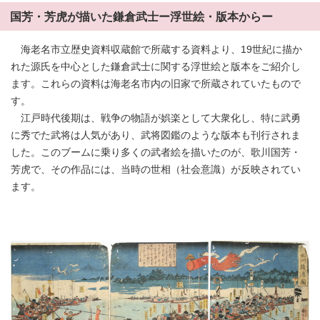
国芳・芳虎が描いた鎌倉武士ー浮世絵・版本からー
海老名市立歴史資料収蔵館で所蔵する資料より、19世紀に描か
れた源氏を中心とした鎌倉武士に関する浮世絵と版本をご紹介し
ます。これらの資料は海老名市内の旧家で所蔵されていたもので
す。
江戸時代後期は、戦争の物語が娯楽として大衆化し、特に武勇
に秀でた武将は人気があり、武将図鑑のような版本も刊行されま
した。このブームに乗り多くの武者絵を描いたのが、歌川国芳・
芳虎で、その作品には、当時の世相（社会意識）が反映されてい
ます。