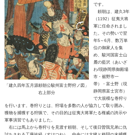
です。
頼朝は、建久3年
（1192）征夷大将
軍に任命されまし
た。その勢いで翌
年5～6月、数万単
位の御家人を集
め、駿河国富士山
麓の藍沢（あいざ
わ/現静岡県御殿場
市・裾野市一
帯）・富士野（現
「建久四年五月源頼朝公駿州富士野狩ノ図」
静岡県富士宮市）
右上部分
で大規模な巻狩り
を行います。巻狩りとは、狩場を多数の人が協力して取り囲み、
獲物を捕獲する狩猟で、その目的は征夷大将軍たる権威の誇示や
軍事演習でもありました。
右には馬上から巻狩りを見渡す頼朝、そして後日曽我兄弟に仇
討ちされる工藤祐経（すけつね）、中央には大猪と格闘の末捕獲