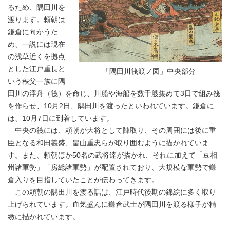
るため、隅田川を
渡ります。頼朝は
鎌倉に向かうた
め、一説には現在
の浅草近くを拠点
とした江戸重長と
「隅田川筏渡ノ図」中央部分
いう秩父一族に隅
田川の浮舟（筏）を命じ、川船や海船を数千艘集めて3日で組み筏
を作らせ、10月2日、隅田川を渡ったといわれています。鎌倉に
は、10月7日に到着しています。
中央の筏には、頼朝が大将として陣取り、その周囲には後に重
臣となる和田義盛、畠山重忠らが取り囲むように描かれていま
す。また、頼朝ほか50名の武将達が描かれ、それに加えて「豆相
州諸軍勢」「房総諸軍勢」が配置されており、大規模な軍勢で鎌
倉入りを目指していたことが伝わってきます。
この頼朝の隅田川を渡る話は、江戸時代後期の錦絵に多く取り
上げられています。血気盛んに鎌倉武士が隅田川を渡る様子が精
緻に描かれています。