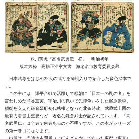
歌川芳虎『高名武勇伝 初』 明治初年
版本抜粋 高橋正浩家文書 海老名市教育委員会蔵
日本武尊をはじめ22人の武将を挿絵入りで紹介した多色摺本で
す。
この中には、源平合戦で活躍して頼朝に「日本一の剛の者」を
言わしめた熊谷直実、宇治川の戦いで先陣争いをした梶原景季、
頼朝を支えた鎌倉幕府初代執権となった北条時政、武蔵武士団の
最有力者畠山重忠など、著名な鎌倉武士が記されています。『高
名武勇伝』は全巻で何巻あるのか不明ですが、この本がシリーズ
の第一巻目になります。
出版は、当時地本問屋（じほんどんや）であった東都（東京）