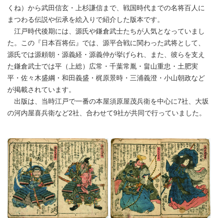
くね）から武田信玄・上杉謙信まで、戦国時代までの名将百人に
まつわる伝説や伝承を絵入りで紹介した版本です。
江戸時代後期には、源氏や鎌倉武士たちが人気となっていまし
た。この『日本百将伝』では、源平合戦に関わった武将として、
源氏では源頼朝・源義経・源義仲が挙げられ、また、彼らを支え
た鎌倉武士では平（上総）広常・千葉常胤・畠山重忠・土肥実
平・佐々木盛綱・和田義盛・梶原景時・三浦義澄・小山朝政など
が掲載されています。
出版は、当時江戸で一番の本屋須原屋茂兵衛を中心に7社、大坂
の河内屋喜兵衛など2社、合わせて9社が共同で行っていました。