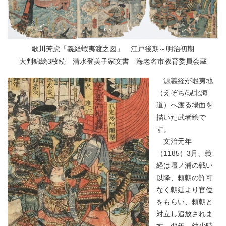
歌川芳虎「義経蝦夷渡之図」 江戸後期～明治初期
大判錦絵3枚続 清水登美子家文書 海老名市教育委員会蔵
源義経が蝦夷地
（えぞち/現北海
道）へ渡る場面を
描いた武者絵で
す。
文治元年
（1185）3月、義
経は壇ノ浦の戦い
以降、頼朝の許可
なく朝廷より官位
をもらい、頼朝と
対立し追放されま