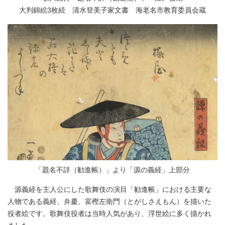
大判錦絵3枚続 清水登美子家文書 海老名市教育委員会蔵
「題名不詳（勧進帳）」より「源の義経」上部分
源義経を主人公にした歌舞伎の演目「勧進帳」における主要な
人物である義経、弁慶、富樫左衛門（とがしさえもん）を描いた
役者絵です。歌舞伎役者は当時人気があり、浮世絵に多く描かれ