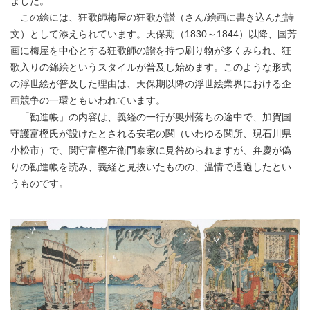
ました。
この絵には、狂歌師梅屋の狂歌が讃（さん/絵画に書き込んだ詩
文）として添えられています。天保期（1830～1844）以降、国芳
画に梅屋を中心とする狂歌師の讃を持つ刷り物が多くみられ、狂
歌入りの錦絵というスタイルが普及し始めます。このような形式
の浮世絵が普及した理由は、天保期以降の浮世絵業界における企
画競争の一環ともいわれています。
「勧進帳」の内容は、義経の一行が奥州落ちの途中で、加賀国
守護富樫氏が設けたとされる安宅の関（いわゆる関所、現石川県
小松市）で、関守富樫左衛門泰家に見咎められますが、弁慶が偽
りの勧進帳を読み、義経と見抜いたものの、温情で通過したとい
うものです。