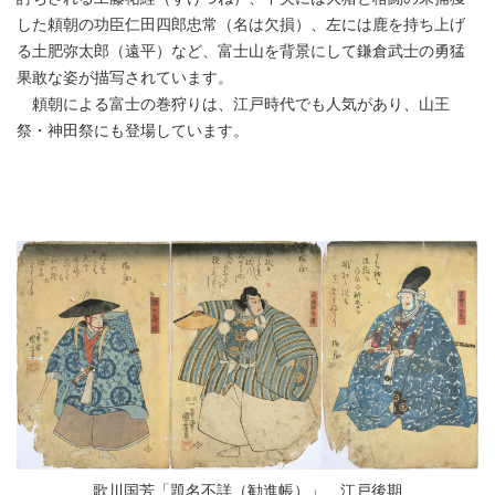
した頼朝の功臣仁田四郎忠常（名は欠損）、左には鹿を持ち上げ
る土肥弥太郎（遠平）など、富士山を背景にして鎌倉武士の勇猛
果敢な姿が描写されています。
頼朝による富士の巻狩りは、江戸時代でも人気があり、山王
祭・神田祭にも登場しています。
歌川国芳「題名不詳（勧進帳）」 江戸後期