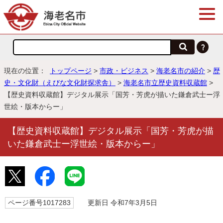
現在の位置：
トップページ
>
市政・ビジネス
>
海老名市の紹介
>
歴
史・文化財（えびな文化財探求舎）
>
海老名市立歴史資料収蔵館
>
【歴史資料収蔵館】デジタル展示「国芳・芳虎が描いた鎌倉武士ー浮
世絵・版本からー」
【歴史資料収蔵館】デジタル展示「国芳・芳虎が描
いた鎌倉武士ー浮世絵・版本からー」
ページ番号1017283
更新日 令和7年3月5日