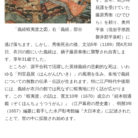
す。翌年、幼少時
庇護を受けていた
藤原秀衡（ひでひ
ら）を頼り、奥州
「義経蝦夷渡之図」右「義経」部分
平泉（現岩手県西
磐井郡平泉町）に
逃げ落ちます。しかし、秀衡死去の後、文治5年（1189）閏4月30
日、衣川の館にいた義経は、嫡子藤原泰衡に襲撃され自害しま
す。享年31歳でした。
ところが、源平合戦で活躍した英雄義経の悲劇的な死は、いわ
ゆる「判官贔屓（はんがんびいき）」の風潮を生み、各地で義経
についての無数の伝承・伝説が生まれます。特に江戸時代中後期
には、義経が衣川の館では死なずに蝦夷地に行く話が広がりま
す。この「蝦夷渡」の話は、寛文10年（1670）成立の『続本朝通
鑑（ぞくほんちょうつうがん）』（江戸幕府の歴史書）、明暦3年
（1657）編纂に着手した水戸彰考館編『大日本史』に記述された
ことで、世の中に拡散され始めます。