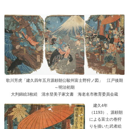
歌川芳虎「建久四年五月源頼朝公駿州富士野狩ノ図」 江戸後期
～明治初期
大判錦絵3枚続 清水登美子家文書 海老名市教育委員会蔵
建久4年
（1193）、源頼朝
による富士の巻狩
りを描いた武者絵