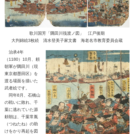
歌川国芳「隅田川筏渡ノ図」 江戸後期
大判錦絵3枚続 清水登美子家文書 海老名市教育委員会蔵
治承4年
（1180）10月、頼
朝軍が隅田川（現
東京都墨田区）を
渡る場面を描いた
武者絵です。
同年8月、石橋山
の戦いに敗れ、千
葉に逃れていた源
頼朝は、千葉常胤
（つねたね）の助
けをかり再起を図