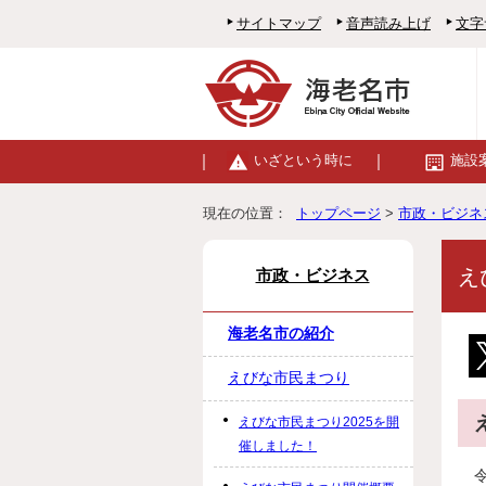
サイトマップ
音声読み上げ
文字
いざという時に
施設
現在の位置：
トップページ
>
市政・ビジネ
え
市政・ビジネス
海老名市の紹介
えびな市民まつり
えびな市民まつり2025を開
催しました！