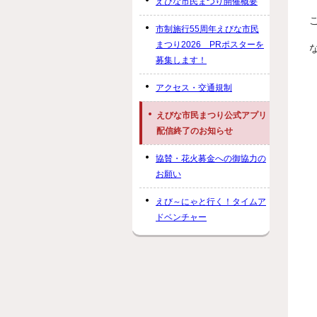
えびな市民まつり開催概要
市制施行55周年えびな市民
まつり2026 PRポスターを
募集します！
アクセス・交通規制
えびな市民まつり公式アプリ
配信終了のお知らせ
協賛・花火募金への御協力の
お願い
えび～にゃと行く！タイムア
ドベンチャー