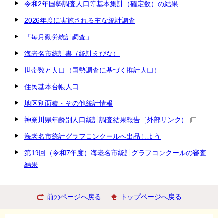
令和2年国勢調査人口等基本集計（確定数）の結果
2026年度に実施される主な統計調査
「毎月勤労統計調査」
海老名市統計書（統計えびな）
世帯数と人口（国勢調査に基づく推計人口）
住民基本台帳人口
地区別面積・その他統計情報
神奈川県年齢別人口統計調査結果報告
（外部リンク）
海老名市統計グラフコンクールへ出品しよう
第19回（令和7年度）海老名市統計グラフコンクールの審査
結果
前のページへ戻る
トップページへ戻る