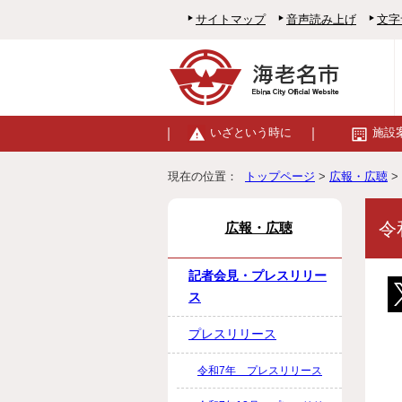
サイトマップ
音声読み上げ
文字
いざという時に
施設
現在の位置：
トップページ
>
広報・広聴
>
令
広報・広聴
記者会見・プレスリリー
ス
プレスリリース
令和7年 プレスリリース