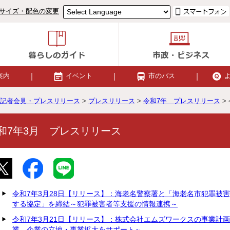
サイズ・配色の変更
案内
イベント
市のバス
記者会見・プレスリリース
>
プレスリリース
>
令和7年 プレスリリース
>
和7年3月 プレスリリース
令和7年3月28日【リリース】：海老名警察署と「海老名市犯罪被
する協定」を締結～犯罪被害者等支援の情報連携～
令和7年3月21日【リリース】：株式会社エムズワークスの事業計
業 企業の立地・事業拡大をサポート～