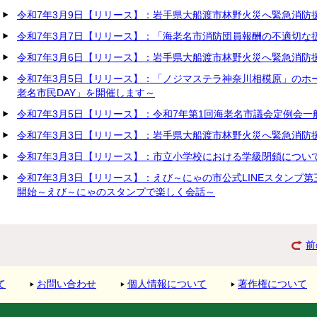
令和7年3月9日【リリース】：岩手県大船渡市林野火災へ緊急消防
令和7年3月7日【リリース】：「海老名市消防団員報酬の不適切な
令和7年3月6日【リリース】：岩手県大船渡市林野火災へ緊急消防
令和7年3月5日【リリース】：「ノジマステラ神奈川相模原」のホ
老名市民DAY」を開催します～
令和7年3月5日【リリース】：令和7年第1回海老名市議会定例会一
令和7年3月3日【リリース】：岩手県大船渡市林野火災へ緊急消防
令和7年3月3日【リリース】：市立小学校における学級閉鎖につい
令和7年3月3日【リリース】：えび～にゃの市公式LINEスタンプ
開始～えび～にゃのスタンプで楽しく会話～
前
て
お問い合わせ
個人情報について
著作権について