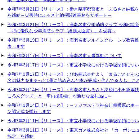
令和7年3月21日【リリース】：栃木県宇都宮市と「ふるさと納税
を締結～災害時にふるさと納税関連事務をサポート～
令和7年3月21日【リリース】：海老名市少年消防クラブ 令和6年
「特に優良な少年消防クラブ（総務大臣賞）」を受賞～
令和7年3月19日【リリース】：海老名市フルインクルーシブ教育
表します
令和7年3月17日【リリース】：海老名市人事異動について
令和7年3月17日【リリース】：市立小学校における学級閉鎖につ
令和7年3月17日【リリース】：ぴあ株式会社より「まるごとぜん
名の魅力をまるっと1冊に詰め込んだ本が完成～住んでる人も、こ
令和7年3月14日【リリース】：海老名市ふるさと納税に小田急電
ころんグッズ」と「車両撮影会」が新たな返礼品に～
令和7年3月14日【リリース】：～ノジマステラ神奈川相模原のホ
ン認定式を挙行します
令和7年3月11日【リリース】：市立小学校における学級閉鎖につ
令和7年3月11日【リリース】：東京ガス株式会社と 「カーボン
協定」を締結