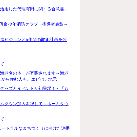
を活用した代理寄附に関する合意書」
度優良少年消防クラブ・指導者表彰～
推進ビジョンと5年間の取組計画を公
いて
ぶ海老名の本」が寄贈されます～海老
れから住む人も、エビバデ地元！
鉄グッズとイベントが初登場！～「も
ームタウン加入を祝して～ホームタウ
いて
ニュートラルなまちづくりに向けた連携