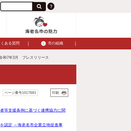
よくある質問
市の組織
 令和7年3月 プレスリリース
ページ番号1017681
印刷
害者等支援条例に基づく連携協力に関
画を認定 ～海老名市企業立地促進事