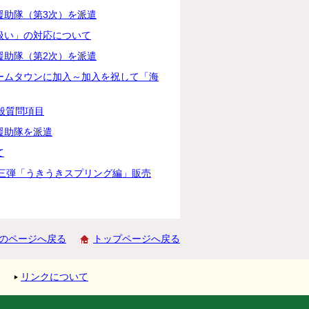
援助隊（第3次）を派遣
扱い」の対応について
援助隊（第2次）を派遣
ームタウンに加入～加入を祝して「海
般質問項目
援助隊を派遣
て
第三弾「うきうきスプリング編」販売
のページへ戻る
トップページへ戻る
リンクについて