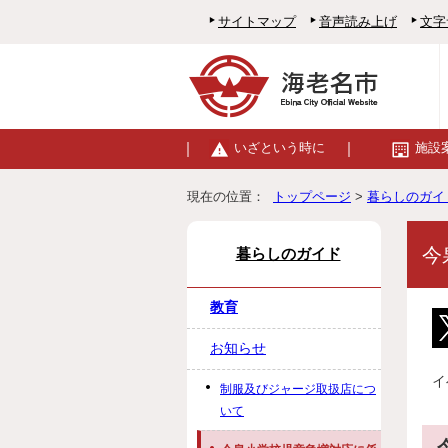
サイトマップ
音声読み上げ
文字
いざという時に
施設
現在の位置：
トップページ
>
暮らしのガイ
今
暮らしのガイド
教育
お知らせ
イ
制服及びジャージ取扱店につ
いて