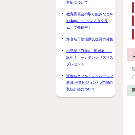
対応について
教育委員会の取り組みなどを
Instagram（インスタグラ
ム）で発信中！
海老名市部活動支援員の募集
小惑星「Ebina（海老名）」
誕生！ 一足早いクリスマス
プレゼント
海老名市フルインクルーシブ
教育 推進ビジョンと5年間の
取組計画について