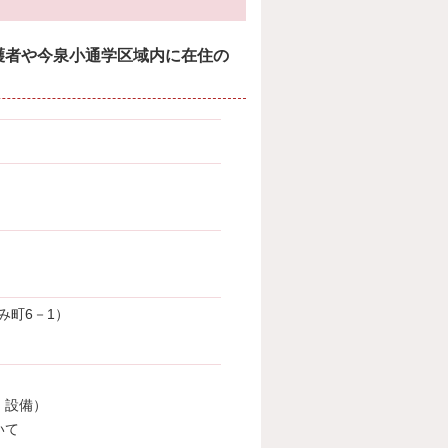
護者や今泉小通学区域内に在住の
み町6－1）
・設備）
いて