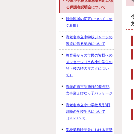
今泉小学校児童急増対応に係
る保護者説明会について
通学区域の変更について（め
ぐみ町）
海老名市立中学校ジャージの
製造に係る契約について
教育長からの市民の皆様への
メッセージ（市内小中学生の
登下校の時のマスクについ
て）
海老名市市制施行50周年記
念事業えびなっ子パッケージ
海老名市立小中学校 5月8日
以降の学校生活について
（2023.5.8）
学校業務時間外における電話