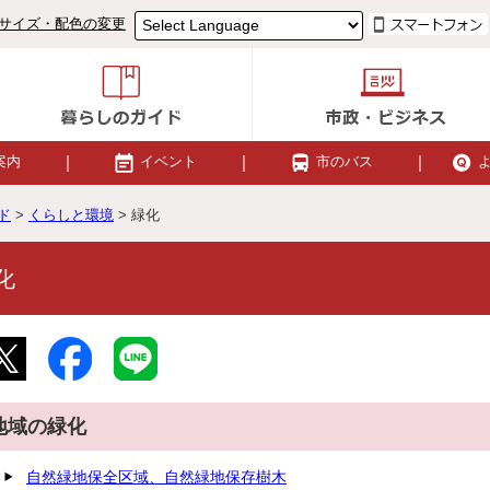
サイズ・配色の変更
案内
イベント
市のバス
ド
>
くらしと環境
> 緑化
化
地域の緑化
自然緑地保全区域、自然緑地保存樹木