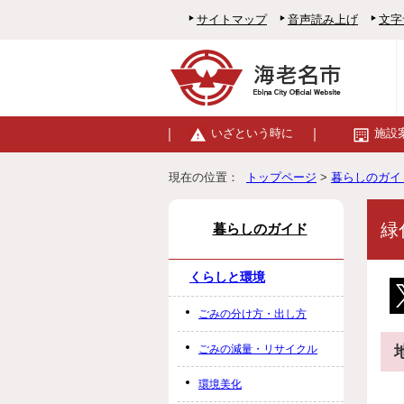
サイトマップ
音声読み上げ
文字
いざという時に
施設
現在の位置：
トップページ
>
暮らしのガイ
緑
暮らしのガイド
くらしと環境
ごみの分け方・出し方
ごみの減量・リサイクル
環境美化