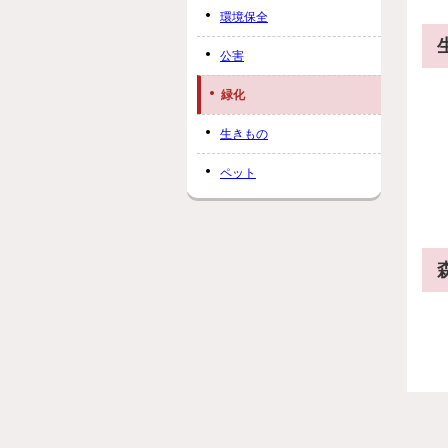
環境保全
公害
緑化
生きもの
ペット