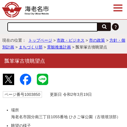
現在の位置：
トップページ
>
市政・ビジネス
>
市の政策
>
方針・個
別計画
>
まちづくり部
>
景観推進計画
> 瓢箪塚古墳眺望点
瓢箪塚古墳眺望点
ページ番号1003850
更新日 令和2年3月19日
場所
海老名市国分南三丁目1055番地 ひさご塚公園（古墳墳頂部）
眺望の様子