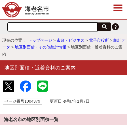
現在の位置：
トップページ
>
市政・ビジネス
>
電子市役所
>
統計デ
ータ
>
地区別面積・その他統計情報
> 地区別面積・近着資料のご案
内
地区別面積・近着資料のご案内
ページ番号1004379
更新日 令和7年1月7日
海老名市の地区別面積一覧