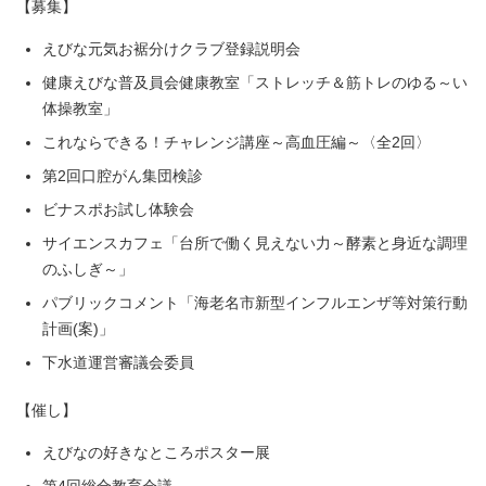
【募集】
えびな元気お裾分けクラブ登録説明会
健康えびな普及員会健康教室「ストレッチ＆筋トレのゆる～い
体操教室」
これならできる！チャレンジ講座～高血圧編～〈全2回〉
第2回口腔がん集団検診
ビナスポお試し体験会
サイエンスカフェ「台所で働く見えない力～酵素と身近な調理
のふしぎ～」
パブリックコメント「海老名市新型インフルエンザ等対策行動
計画(案)」
下水道運営審議会委員
【催し】
えびなの好きなところポスター展