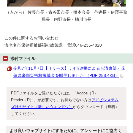
（左から） 佐藤市長・古谷田市長・橋本会長・范処長・伊澤事務
局長・内野市長・橘川市長
この件に関するお問い合わせ
海老名市保健福祉部福祉政策課 電話046-235-4820
添付ファイル
令和7年11月7日【リリース】：4市連携による台湾東部・花
蓮県豪雨災害救援募金を贈呈しました （PDF 258.4KB）
PDFファイルをご覧いただくには、「Adobe（R）
Reader（R）」が必要です。お持ちでない方は
アドビシステム
ズ社のサイト（新しいウィンドウ）
からダウンロード（無料）
してください。
より良いウェブサイトにするために、アンケートにご協力く