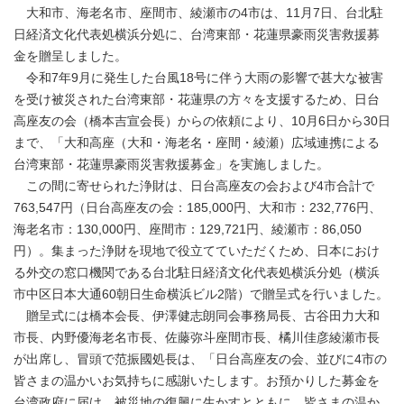
大和市、海老名市、座間市、綾瀬市の4市は、11月7日、台北駐
日経済文化代表処横浜分処に、台湾東部・花蓮県豪雨災害救援募
金を贈呈しました。
令和7年9月に発生した台風18号に伴う大雨の影響で甚大な被害
を受け被災された台湾東部・花蓮県の方々を支援するため、日台
高座友の会（橋本吉宣会長）からの依頼により、10月6日から30日
まで、「大和高座（大和・海老名・座間・綾瀬）広域連携による
台湾東部・花蓮県豪雨災害救援募金」を実施しました。
この間に寄せられた浄財は、日台高座友の会および4市合計で
763,547円（日台高座友の会：185,000円、大和市：232,776円、
海老名市：130,000円、座間市：129,721円、綾瀬市：86,050
円）。集まった浄財を現地で役立てていただくため、日本におけ
る外交の窓口機関である台北駐日経済文化代表処横浜分処（横浜
市中区日本大通60朝日生命横浜ビル2階）で贈呈式を行いました。
贈呈式には橋本会長、伊澤健志朗同会事務局長、古谷田力大和
市長、内野優海老名市長、佐藤弥斗座間市長、橘川佳彦綾瀬市長
が出席し、冒頭で范振國処長は、「日台高座友の会、並びに4市の
皆さまの温かいお気持ちに感謝いたします。お預かりした募金を
台湾政府に届け、被災地の復興に生かすとともに、皆さまの温か