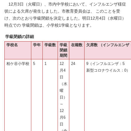
12月3日（火曜日）、市内中学校において、インフルエンザ様症
状による欠席が発生しました。市教育委員会は、 このことを受
け、次のとおり学級閉鎖を決定しました。明日12月4日（水曜日）
時点での 学級閉鎖は、小学校1学級となります。
学級閉鎖の詳細
学校名
学年
学級数
学級
在籍数
欠席数 （インフルエンザ
閉鎖
期間
柏ケ谷小学校
5
1
12
24
9（インフルエンザ：5
月4
新型コロナウイルス：0）
日
（水
曜
日）
～
12
月6
日
（金