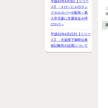
平成31年4月9日【リリー
ス】：えび～にゃのラン
ドセルカバーを配布～新
入学児童に交通安全を呼
びかけ～
平成31年4月22日【リリー
ス】：天皇陛下御即位奉
祝記帳所の設置について