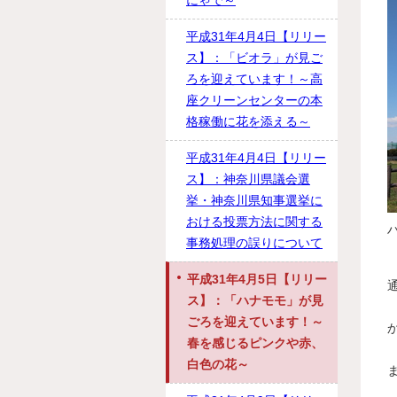
にゃで～
平成31年4月4日【リリー
ス】：「ビオラ」が見ご
ろを迎えています！～高
座クリーンセンターの本
格稼働に花を添える～
平成31年4月4日【リリー
ス】：神奈川県議会選
挙・神奈川県知事選挙に
おける投票方法に関する
事務処理の誤りについて
平成31年4月5日【リリー
ス】：「ハナモモ」が見
ごろを迎えています！～
春を感じるピンクや赤、
白色の花～