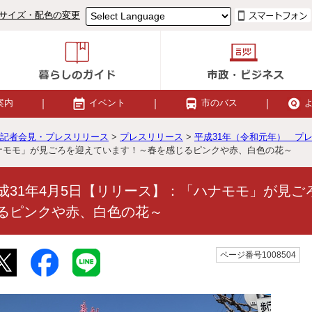
サイズ・配色の変更
案内
イベント
市のバス
記者会見・プレスリリース
>
プレスリリース
>
平成31年（令和元年） プ
ハナモモ」が見ごろを迎えています！～春を感じるピンクや赤、白色の花～
成31年4月5日【リリース】：「ハナモモ」が見
るピンクや赤、白色の花～
ページ番号1008504