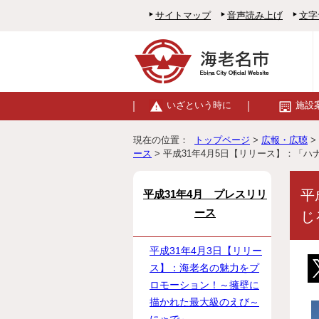
サイトマップ
音声読み上げ
文字
いざという時に
施設
現在の位置：
トップページ
>
広報・広聴
>
ース
> 平成31年4月5日【リリース】：「
平
平成31年4月 プレスリリ
ース
じ
平成31年4月3日【リリー
ス】：海老名の魅力をプ
ロモーション！～擁壁に
描かれた最大級のえび～