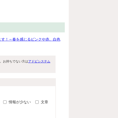
ます！～春を感じるピンクや赤、白色
です。お持ちでない方は
アドビシステム
。
情報が少ない
文章