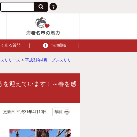
よくある質問
市の組織
レスリリース
>
平成31年4月 プレスリリ
ごろを迎えています！～春を感
更新日 平成31年4月10日
印刷