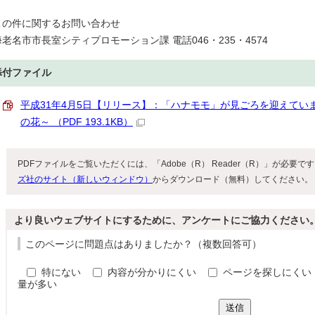
この件に関するお問い合わせ
海老名市市長室シティプロモーション課 電話046・235・4574
添付ファイル
平成31年4月5日【リリース】：「ハナモモ」が見ごろを迎えてい
の花～ （PDF 193.1KB）
PDFファイルをご覧いただくには、「Adobe（R） Reader（R）」が必要
ズ社のサイト（新しいウィンドウ）
からダウンロード（無料）してください。
より良いウェブサイトにするために、アンケートにご協力ください
このページに問題点はありましたか？（複数回答可）
特にない
内容が分かりにくい
ページを探しにくい
量が多い
送信