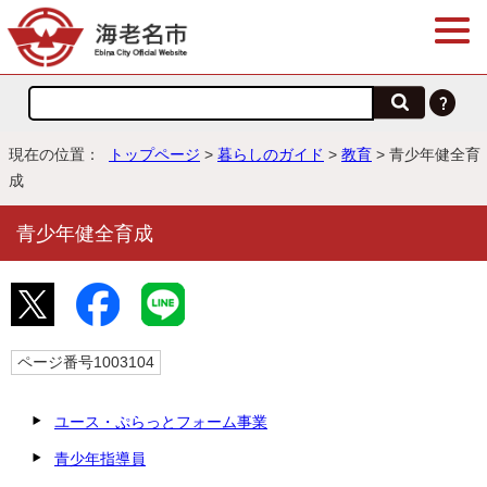
現在の位置：
トップページ
>
暮らしのガイド
>
教育
> 青少年健全育
成
青少年健全育成
ページ番号1003104
ユース・ぷらっとフォーム事業
青少年指導員