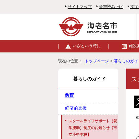
サイトマップ
音声読み上げ
文字
いざという時に
施設
現在の位置：
トップページ
>
暮らしのガイ
ス
暮らしのガイド
教育
経済的支援
スクールライフサポート（就
学援助）制度のお知らせ【市
立小中学校】