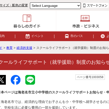
サイズ・配色の変更
案内
イベント
市のバス
ド
>
教育
>
経済的支援
> スクールライフサポート（就学援助）制度のお知
クールライフサポート（就学援助）制度のお知ら
ページ番号1003058
※本ページは海老名市立小中学校のスクールライフサポートお知らせ・
海老名市では、経済的な理由でお子さんを小・中学校へ就学させるのに
ど、学校生活に必要な費用の一部を援助しています。