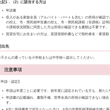
上記1．（2）に該当する方は
申請書
収入がある家族全員（アルバイト・パートも含む）の所得が確認で
の控え、市・県民税申告書の控え、市・県民税課税（非課税）証明
※課税状況閲覧に同意した方は所得が確認できる書類は不要です。
賃貸住宅にお住まいの方は、賃貸借契約書などで契約者名・家賃額
提出先
お子さんの通っている小学校または中学校へ提出してください。
4 注意事項
【申請・認定】
申請は年度ごとに必要です。前年度に認定されている方も、新たに
申請書の記載漏れ、書類不備、世帯全員の所得が確認できない場合
す。
4月に所得審査で認定となった方は、6月の市県民税課税確定後に