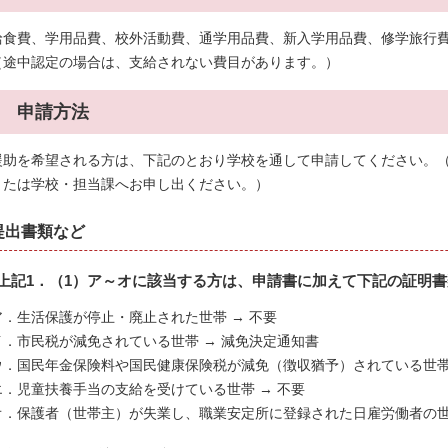
給食費、学用品費、校外活動費、通学用品費、新入学用品費、修学旅行
（途中認定の場合は、支給されない費目があります。）
3 申請方法
援助を希望される方は、下記のとおり学校を通して申請してください。
または学校・担当課へお申し出ください。）
提出書類など
上記1．（1）ア～オに該当する方は、申請書に加えて下記の証明書
ア．生活保護が停止・廃止された世帯 → 不要
イ．市民税が減免されている世帯 → 減免決定通知書
ウ．国民年金保険料や国民健康保険税が減免（徴収猶予）されている世帯
エ．児童扶養手当の支給を受けている世帯 → 不要
オ．保護者（世帯主）が失業し、職業安定所に登録された日雇労働者の世