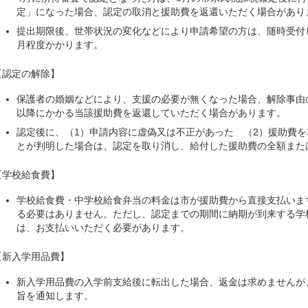
定」になった場合、認定の取消と援助費を返還いただく場合があり
提出期限後、世帯状況の変化などにより申請希望の方は、随時受付
月程度かかります。
【認定の解除】
保護者の婚姻などにより、支援の必要が無くなった場合、解除事由
以降にかかる当該援助費を返還していただく場合があります。
認定後に、（1）申請内容に虚偽又は不正があった （2）援助費
とが判明した場合は、認定を取り消し、給付した援助費の全額また
【学校給食費】
学校給食費・中学校給食弁当の料金は市が援助費から直接支払いま
る必要はありません。ただし、認定までの期間に納期が到来する学
は、お支払いいただく必要があります。
【新入学用品費】
新入学用品費の入学前支給後に転出した場合、返金は求めませんが
旨を通知します。