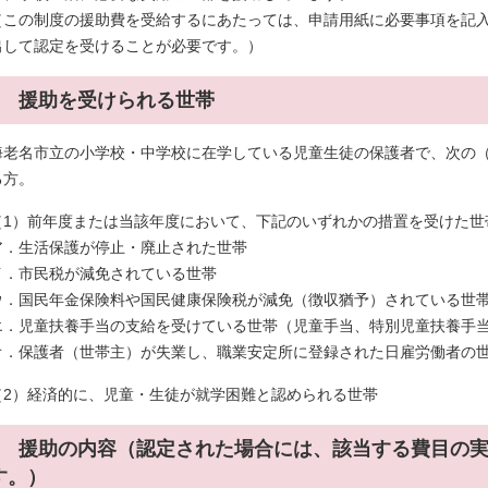
（この制度の援助費を受給するにあたっては、申請用紙に必要事項を記
出して認定を受けることが必要です。）
1 援助を受けられる世帯
海老名市立の小学校・中学校に在学している児童生徒の保護者で、次の（
る方。
（1）前年度または当該年度において、下記のいずれかの措置を受けた世
ア．生活保護が停止・廃止された世帯
イ．市民税が減免されている世帯
ウ．国民年金保険料や国民健康保険税が減免（徴収猶予）されている世
エ．児童扶養手当の支給を受けている世帯（児童手当、特別児童扶養手
オ．保護者（世帯主）が失業し、職業安定所に登録された日雇労働者の
（2）経済的に、児童・生徒が就学困難と認められる世帯
2 援助の内容（認定された場合には、該当する費目の
す。）