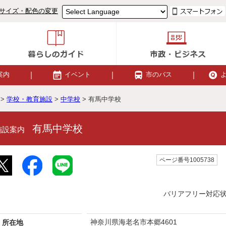
サイズ・配色の変更
案内
イベント
市のバス
>
学校・教育施設
>
中学校
> 有馬中学校
有馬中学校
施設案内
ページ番号1005738
バリアフリー対応
神奈川県海老名市本郷4601
所在地