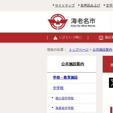
サイトマップ
音声読み上げ
文字
いざという時に
施設
現在の位置：
トップページ
>
公共施設案内
公共施設案内
学校・教育施設
中学校
柏ケ谷中学校
海老名中学校