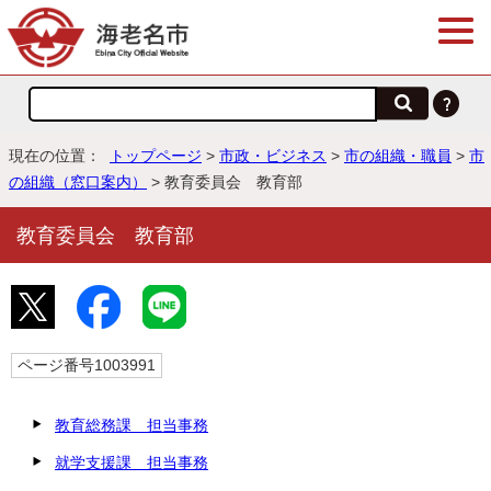
現在の位置：
トップページ
>
市政・ビジネス
>
市の組織・職員
>
市
の組織（窓口案内）
> 教育委員会 教育部
教育委員会 教育部
ページ番号1003991
教育総務課 担当事務
就学支援課 担当事務