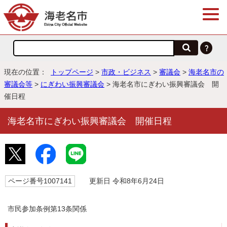
現在の位置：
トップページ
>
市政・ビジネス
>
審議会
>
海老名市の
審議会等
>
にぎわい振興審議会
> 海老名市にぎわい振興審議会 開
催日程
海老名市にぎわい振興審議会 開催日程
ページ番号1007141
更新日 令和8年6月24日
市民参加条例第13条関係