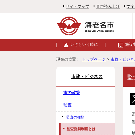
サイトマップ
音声読み上げ
文字
いざという時に
施設
現在の位置：
トップページ
>
市政・ビジネ
監
市政・ビジネス
市の政策
監査
監査の種類
監査委員制度とは