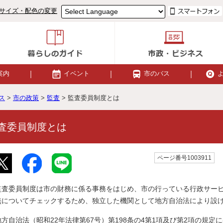
サイズ・配色の変更
案内
イベント
市のバス
ス
>
市の政策
>
監査
> 監査委員制度とは
査委員制度とは
ページ番号1003911
監査委員制度は市の財務に係る事務をはじめ、市の行っている行政サー
無についてチェックするため、独立した機関として地方自治法により設
地方自治法（昭和22年法律第67号）第198条の4第1項及び第2項の規