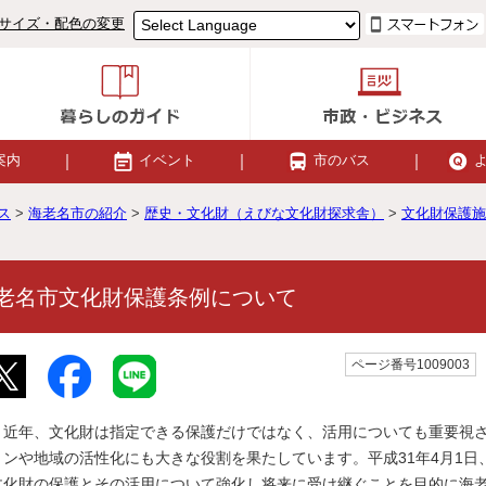
サイズ・配色の変更
案内
イベント
市のバス
ス
>
海老名市の紹介
>
歴史・文化財（えびな文化財探求舎）
>
文化財保護施
老名市文化財保護条例について
ページ番号1009003
近年、文化財は指定できる保護だけではなく、活用についても重要視さ
ョンや地域の活性化にも大きな役割を果たしています。平成31年4月1
文化財の保護とその活用について強化し将来に受け継ぐことを目的に海