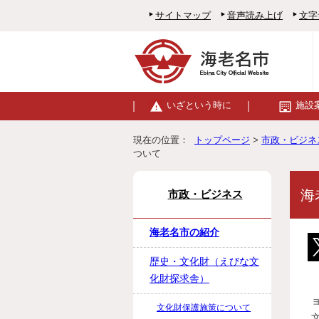
サイトマップ
音声読み上げ
文字
いざという時に
施設
現在の位置：
トップページ
>
市政・ビジネ
ついて
海
市政・ビジネス
海老名市の紹介
歴史・文化財（えびな文
化財探求舎）
文化財保護施策について