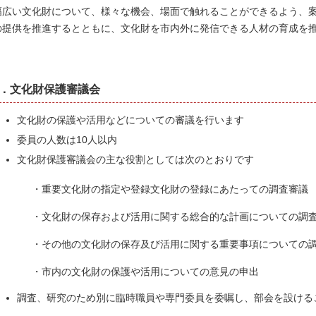
幅広い文化財について、様々な機会、場面で触れることができるよう、
の提供を推進するとともに、文化財を市内外に発信できる人材の育成を
5．文化財保護審議会
文化財の保護や活用などについての審議を行います
委員の人数は10人以内
文化財保護審議会の主な役割としては次のとおりです
・重要文化財の指定や登録文化財の登録にあたっての調査審議
・文化財の保存および活用に関する総合的な計画についての調査
・その他の文化財の保存及び活用に関する重要事項についての調
・市内の文化財の保護や活用についての意見の申出
調査、研究のため別に臨時職員や専門委員を委嘱し、部会を設ける