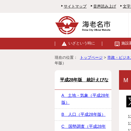
サイトマップ
音声読み上げ
文字
いざという時に
施設
現在の位置：
トップページ
>
市政・ビジネ
年版）
M
平成28年版 統計えびな
A 土地・気象（平成28年
版）
B 人口（平成28年版）
C 国勢調査（平成28年