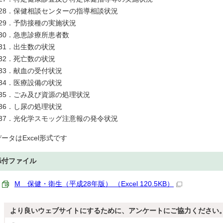
128．保健相談センターの指導相談状況
129．予防接種の実施状況
130．急患診療所患者数
131．出生数の状況
132．死亡数の状況
133．献血の受付状況
134．医療設備の状況
135．ごみ及び資源の処理状況
136．し尿の処理状況
137．光化学スモッグ注意報の発令状況
データはExcel形式です
添付ファイル
M 保健・衛生（平成28年版） （Excel 120.5KB）
より良いウェブサイトにするために、アンケートにご協力ください