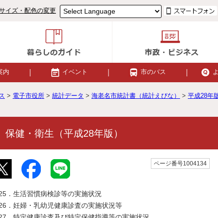
サイズ・配色の変更
案内
イベント
市のバス
ス
>
電子市役所
>
統計データ
>
海老名市統計書（統計えびな）
>
平成28年
 保健・衛生（平成28年版）
ページ番号1004134
125．生活習慣病検診等の実施状況
126．妊婦・乳幼児健康診査の実施状況等
127．特定健康診査及び特定保健指導等の実施状況