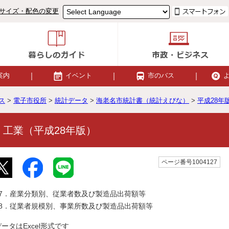
サイズ・配色の変更
案内
イベント
市のバス
ス
>
電子市役所
>
統計データ
>
海老名市統計書（統計えびな）
>
平成28年
 工業（平成28年版）
ページ番号1004127
47．産業分類別、従業者数及び製造品出荷額等
48．従業者規模別、事業所数及び製造品出荷額等
データはExcel形式です