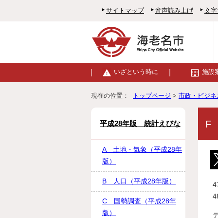
サイトマップ
音声読み上げ
文字
いざという時に
施設
現在の位置：
トップページ
>
市政・ビジネ
F
平成28年版 統計えびな
A 土地・気象（平成28年
版）
B 人口（平成28年版）
C 国勢調査（平成28年
版）