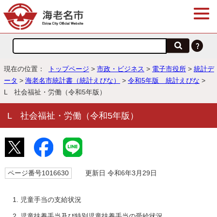
現在の位置：
トップページ
>
市政・ビジネス
>
電子市役所
>
統計デ
ータ
>
海老名市統計書（統計えびな）
>
令和5年版 統計えびな
>
L 社会福祉・労働（令和5年版）
L 社会福祉・労働（令和5年版）
ページ番号1016630
更新日 令和6年3月29日
児童手当の支給状況
児童扶養手当及び特別児童扶養手当の受給状況