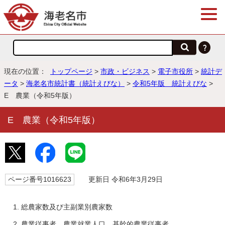
現在の位置：
トップページ
>
市政・ビジネス
>
電子市役所
>
統計デ
ータ
>
海老名市統計書（統計えびな）
>
令和5年版 統計えびな
>
E 農業（令和5年版）
E 農業（令和5年版）
ページ番号1016623
更新日 令和6年3月29日
総農家数及び主副業別農家数
農業従事者、農業就業人口、基幹的農業従事者