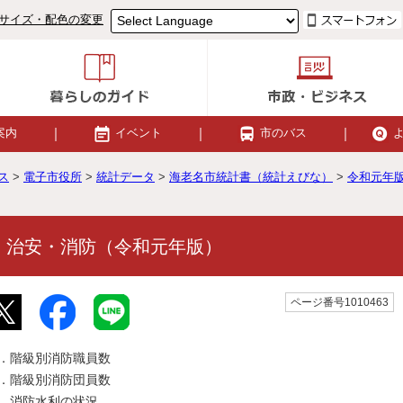
サイズ・配色の変更
案内
イベント
市のバス
ス
>
電子市役所
>
統計データ
>
海老名市統計書（統計えびな）
>
令和元年
 治安・消防（令和元年版）
ページ番号1010463
1．階級別消防職員数
2．階級別消防団員数
3．消防水利の状況