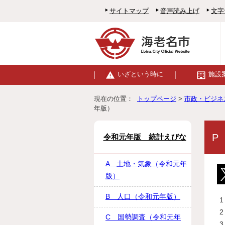
サイトマップ
音声読み上げ
文字
いざという時に
施設
現在の位置：
トップページ
>
市政・ビジネ
年版）
P
令和元年版 統計えびな
A 土地・気象（令和元年
版）
B 人口（令和元年版）
C 国勢調査（令和元年