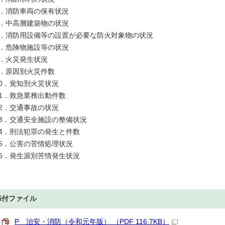
4．消防車両の保有状況
5．中高層建築物の状況
6．消防用設備等の設置が必要な防火対象物の状況
7．危険物施設等の状況
8．火災発生状況
9．原因別火災件数
10．覚知別火災状況
11．救急業務出動件数
12．交通事故の状況
13．交通安全施設の整備状況
14．刑法犯罪の発生と件数
15．公害の苦情処理状況
16．発生源別苦情発生状況
添付ファイル
P 治安・消防（令和元年版） （PDF 116.7KB）