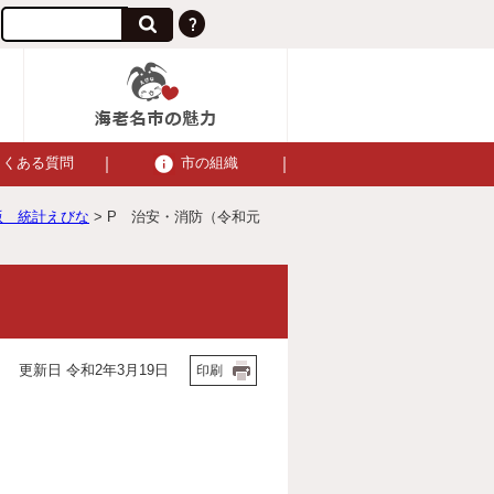
よくある質問
市の組織
版 統計えびな
> P 治安・消防（令和元
更新日 令和2年3月19日
印刷