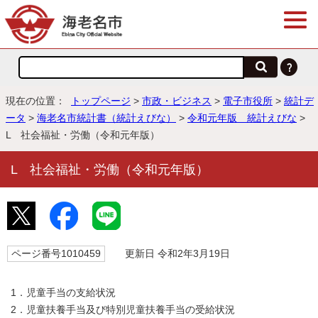
現在の位置：
トップページ
>
市政・ビジネス
>
電子市役所
>
統計デ
ータ
>
海老名市統計書（統計えびな）
>
令和元年版 統計えびな
>
L 社会福祉・労働（令和元年版）
L 社会福祉・労働（令和元年版）
ページ番号1010459
更新日 令和2年3月19日
1．児童手当の支給状況
2．児童扶養手当及び特別児童扶養手当の受給状況