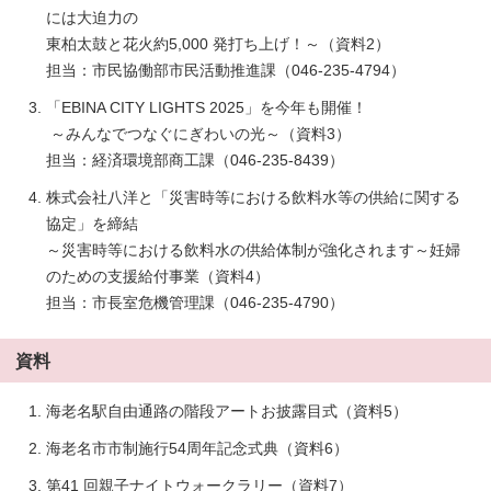
には大迫力の
東柏太鼓と花火約5,000 発打ち上げ！～（資料2）
担当：市民協働部市民活動推進課（046-235-4794）
「EBINA CITY LIGHTS 2025」を今年も開催！
～みんなでつなぐにぎわいの光～（資料3）
担当：経済環境部商工課（046-235-8439）
株式会社八洋と「災害時等における飲料水等の供給に関する
協定」を締結
～災害時等における飲料水の供給体制が強化されます～妊婦
のための支援給付事業（資料4）
担当：市長室危機管理課（046-235-4790）
資料
海老名駅自由通路の階段アートお披露目式（資料5）
海老名市市制施行54周年記念式典（資料6）
第41 回親子ナイトウォークラリー（資料7）