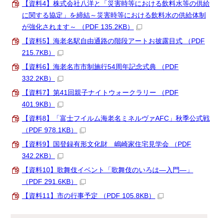
【資料4】株式会社八洋と「災害時等における飲料水等の供給
に関する協定」を締結～災害時等における飲料水の供給体制
が強化されます～ （PDF 135.2KB）
【資料5】海老名駅自由通路の階段アートお披露目式 （PDF
215.7KB）
【資料6】海老名市市制施行54周年記念式典 （PDF
332.2KB）
【資料7】第41回親子ナイトウォークラリー （PDF
401.9KB）
【資料8】「富士フイルム海老名ミネルヴァAFC」秋季公式戦
（PDF 978.1KB）
【資料9】国登録有形文化財 嶋崎家住宅見学会 （PDF
342.2KB）
【資料10】歌舞伎イベント「歌舞伎のいろは―入門―」
（PDF 291.6KB）
【資料11】市の行事予定 （PDF 105.8KB）