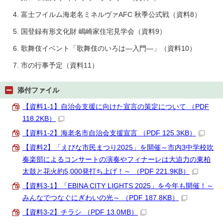
富士フイルム海老名ミネルヴァAFC 秋季公式戦（資料8）
国登録有形文化財 嶋崎家住宅見学会（資料9）
歌舞伎イベント「歌舞伎のいろは―入門―」（資料10）
市の行事予定（資料11）
添付ファイル
【資料1-1】自治会支援に向けた宣言の策定について （PDF
118.2KB）
【資料1-2】海老名市自治会支援宣言 （PDF 125.3KB）
【資料2】「えびな市民まつり2025」を開催～市内3中学校吹
奏楽部によるコンサートの演奏やフィナーレは大迫力の東柏
太鼓と花火約5,000発打ち上げ！～ （PDF 221.9KB）
【資料3-1】「EBINA CITY LIGHTS 2025」を今年も開催！～
みんなでつなぐにぎわいの光～ （PDF 187.8KB）
【資料3-2】チラシ （PDF 13.0MB）