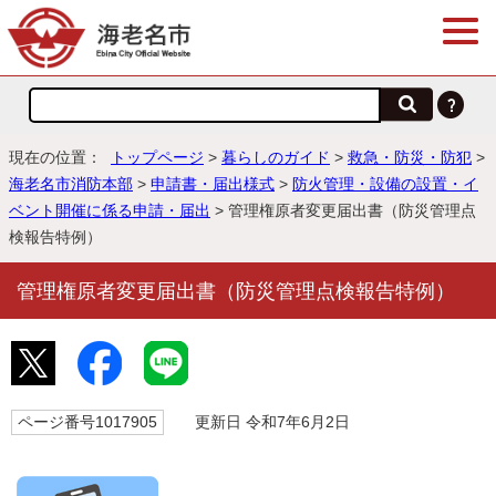
現在の位置：
トップページ
>
暮らしのガイド
>
救急・防災・防犯
>
海老名市消防本部
>
申請書・届出様式
>
防火管理・設備の設置・イ
ベント開催に係る申請・届出
> 管理権原者変更届出書（防災管理点
検報告特例）
管理権原者変更届出書（防災管理点検報告特例）
ページ番号1017905
更新日 令和7年6月2日